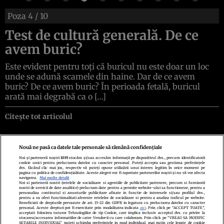
Poza
4
/ 10
Test de cultură generală. De ce
avem buric?
Este evident pentru toți că buricul nu este doar un loc
unde se adună scamele din haine. Dar de ce avem
buric? De ce avem buric? În perioada fetală, buricul
arată mai degrabă ca o […]
Citește tot articolul
Nouă ne pasă ca datele tale personale să rămână confidențiale
Noi și partenerii noștri
1019
stocăm și/sau accesăm informații pe dispozitivul dvs., precum identificatorii
cookie unici pentru prelucrarea datelor cu caracter personal. Puteți accepta sau gestiona preferințele
Politica de confidenţialitate
Politica de cookies
Termeni şi condiţii
dvs. făcând clic mai jos, respectiv vă puteți opune utilizării unui interes legitim în orice moment pe
Echipa redacțională
Contact
Setări Cookies
pagina cu politica de confidențialitate. Aceste alegeri vor fi raportate partenerilor noștri și nu vă vor afecta
navigarea.
Mai multe detalii
Noi si partenerii nostri (retelele de socializare si agentiile de publicitate partenere, precum si furnizorii
nostri de servicii de date analitice) prelucram date pentru a permite website-ului sa functioneze, pentru a
personaliza continutul si anunturile publicitare afisate in functie de interesele si/sau profilul dvs.,
pentru a va oferi functionalitati aferente retelelor de socializare si pentru a analiza traficul pe website.
Beneficiati de drepturile prevazute de art. 15-22 din GDPR in legatura cu prelucrarea datelor cu caracter
personal. Aceste drepturi pot fi exercitate prin modalitatea indicata
aici
. Prin click pe “ACCEPT TOATE”,
acceptati folosirea tuturor Tehnologiilor de tip Cookie, care implica inclusiv acceptul dvs. cu privire la
stocarea/accesarea informatiilor de catre Vendor-ii cu care colaboram. Prin click pe “VREAU SA MODIFIC
SETARILE INDIVIDUAL” puteti schimba preferintele in mod individual, mai putin cele legate de cookie