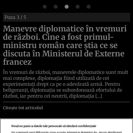
Poza
3
/ 5
Manevre diplomatice în vremuri
de război. Cine a fost primul-
ministru român care știa ce se
discuta în Ministerul de Externe
francez
În vremuri de război, manevrele diplomatice sunt mult
mai complexe, diplomația fiind utilizată de cei
experimentați drept ca pe o adevărată armă. Pentru
beligeranți, diplomația se subordonează efortului de
război, iar pentru cei neutrii, diplomația […]
Citește tot articolul
Nouă ne pasă ca datele tale personale să rămână confidențiale
Noi și partenerii noștri
1019
stocăm și/sau accesăm informații pe dispozitivul dvs., precum identificatorii