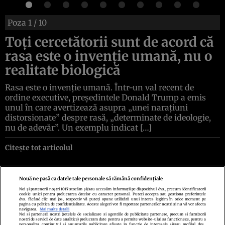
Poza
1
/ 10
Toți cercetătorii sunt de acord că
rasa este o invenție umană, nu o
realitate biologică
Rasa este o invenție umană. Într-un val recent de
ordine executive, președintele Donald Trump a emis
unul în care avertizează asupra „unei narațiuni
distorsionate” despre rasă, „determinate de ideologie,
nu de adevăr”. Un exemplu indicat […]
Citește tot articolul
Nouă ne pasă ca datele tale personale să rămână confidențiale
Noi și partenerii noștri
1017
stocăm și/sau accesăm informații pe dispozitivul dvs., precum identificatorii
cookie unici pentru prelucrarea datelor cu caracter personal. Puteți accepta sau gestiona preferințele
Politica de confidenţialitate
Politica de cookies
Termeni şi condiţii
dvs. făcând clic mai jos, respectiv vă puteți opune utilizării unui interes legitim în orice moment pe
Echipa redacțională
Contact
Setări Cookies
pagina cu politica de confidențialitate. Aceste alegeri vor fi raportate partenerilor noștri și nu vă vor afecta
navigarea.
Mai multe detalii
Noi si partenerii nostri (retelele de socializare si agentiile de publicitate partenere, precum si furnizorii
nostri de servicii de date analitice) prelucram date pentru a permite website-ului sa functioneze, pentru a
personaliza continutul si anunturile publicitare afisate in functie de interesele si/sau profilul dvs.,