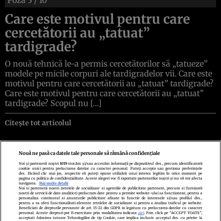
Care este motivul pentru care
cercetătorii au „tatuat”
tardigrade?
O nouă tehnică le-a permis cercetătorilor să „tatueze”
modele pe micile corpuri ale tardigradelor vii. Care este
motivul pentru care cercetătorii au „tatuat” tardigrade?
Care este motivul pentru care cercetătorii au „tatuat”
tardigrade? Scopul nu […]
Citește tot articolul
Nouă ne pasă ca datele tale personale să rămână confidențiale
Noi și partenerii noștri
1019
stocăm și/sau accesăm informații pe dispozitivul dvs., precum identificatorii
cookie unici pentru prelucrarea datelor cu caracter personal. Puteți accepta sau gestiona preferințele
Politica de confidenţialitate
Politica de cookies
Termeni şi condiţii
dvs. făcând clic mai jos, respectiv vă puteți opune utilizării unui interes legitim în orice moment pe
Echipa redacțională
Contact
Setări Cookies
pagina cu politica de confidențialitate. Aceste alegeri vor fi raportate partenerilor noștri și nu vă vor afecta
navigarea.
Mai multe detalii
Noi si partenerii nostri (retelele de socializare si agentiile de publicitate partenere, precum si furnizorii
nostri de servicii de date analitice) prelucram date pentru a permite website-ului sa functioneze, pentru a
personaliza continutul si anunturile publicitare afisate in functie de interesele si/sau profilul dvs.,
pentru a va oferi functionalitati aferente retelelor de socializare si pentru a analiza traficul pe website.
Beneficiati de drepturile prevazute de art. 15-22 din GDPR in legatura cu prelucrarea datelor cu caracter
personal. Aceste drepturi pot fi exercitate prin modalitatea indicata
aici
. Prin click pe “ACCEPT TOATE”,
acceptati folosirea tuturor Tehnologiilor de tip Cookie, care implica inclusiv acceptul dvs. cu privire la