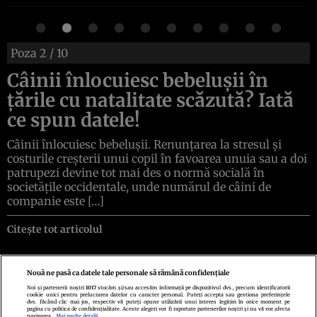
Poza
2
/ 10
Câinii înlocuiesc bebelușii în
țările cu natalitate scăzută? Iată
ce spun datele!
Câinii înlocuiesc bebelușii. Renunțarea la stresul și
costurile creșterii unui copil în favoarea unuia sau a doi
patrupezi devine tot mai des o normă socială în
societățile occidentale, unde numărul de câini de
companie este […]
Citește tot articolul
Nouă ne pasă ca datele tale personale să rămână confidențiale
Noi și partenerii noștri
1017
stocăm și/sau accesăm informații pe dispozitivul dvs., precum identificatorii
cookie unici pentru prelucrarea datelor cu caracter personal. Puteți accepta sau gestiona preferințele
Politica de confidenţialitate
Politica de cookies
Termeni şi condiţii
dvs. făcând clic mai jos, respectiv vă puteți opune utilizării unui interes legitim în orice moment pe
Echipa redacțională
Contact
Setări Cookies
pagina cu politica de confidențialitate. Aceste alegeri vor fi raportate partenerilor noștri și nu vă vor afecta
navigarea.
Mai multe detalii