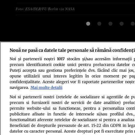
Foto: ESA/DLR/FU Berlin via NASA
Nouă ne pasă ca datele tale personale să rămână confidenți
Politica de conf
Noi și partenerii noștri
1017
stocăm și/sau accesăm informații pe
precum identificatorii cookie unici pentru prelucrarea datelor c
Puteți accepta sau gestiona preferințele dvs. făcând clic mai jos,
opune utilizării unui interes legitim în orice moment pe pag
confidențialitate. Aceste alegeri vor fi raportate partenerilor noștr
navigarea.
Mai multe detalii
Noi si partenerii nostri (retelele de socializare si agentiile de p
Citarea se poate face în limita a 250 de semne. Nici o instituţie 
precum si furnizorii nostri de servicii de date analitice) prel
permite website-ului sa functioneze, pentru a personaliza conti
publicitare afisate in functie de interesele si/sau profilul dvs
functionalitati aferente retelelor de socializare si pentru a analiza
Beneficiati de drepturile prevazute de art. 15-22 din GDPR in leg
datelor cu caracter personal. Aceste drepturi pot fi exercitate prin