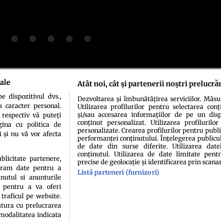
ale
idenţialitate
Politica de cookies
Termeni şi condiţii
Echipa redacțională
Conta
Atât noi, cât și partenerii noștri prelucră
 dispozitivul dvs.,
Dezvoltarea și îmbunătățirea serviciilor. Măs
u caracter personal.
Utilizarea profilurilor pentru selectarea conț
și/sau accesarea informațiilor de pe un dispo
 respectiv vă puteți
conținut personalizat. Utilizarea profilurilor
ina cu politica de
personalizate. Crearea profilurilor pentru publ
i și nu vă vor afecta
performanței conținutului. Înțelegerea publiculu
de date din surse diferite. Utilizarea date
conținutul. Utilizarea de date limitate pentr
ublicitate partenere,
precise de geolocație și identificarea prin scana
sau persoană (site-uri, instituţii mass-media, firme de monitorizare) nu poate reprodu
ucram date pentru a
Listă parteneri (furnizori)
nutul si anunturile
Decizia ONJN nr. 1598/16.09.2021. Jocurile de noroc sunt interzise minorilor.
., pentru a va oferi
 traficul pe website.
atura cu prelucrarea
 modalitatea indicata