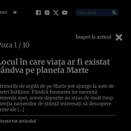
IDEO
Înapoi la articol
Poza
1
/ 10
Locul în care viața ar fi existat
cândva pe planeta Marte
traturile de argilă de pe Marte pot ajunge la sute de
etri înălțime. Fiindcă formarea lor necesită
rezența apei, aceste depozite au atras de mult timp
tenția oamenilor de știință interesați să descopere
rme ale […]
itește tot articolul