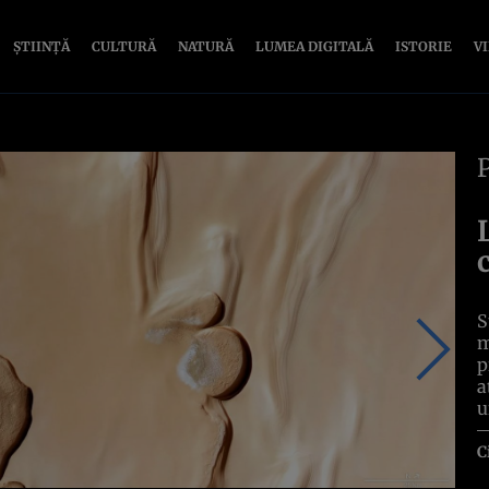
ȘTIINȚĂ
CULTURĂ
NATURĂ
LUMEA DIGITALĂ
ISTORIE
V
S
m
p
a
u
C