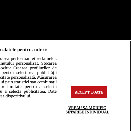
ct
Setări Cookies
m datele pentru a oferi:
urarea performanței reclamelor.
inutului personalizat. Stocarea
zitiv. Crearea profilurilor de
 pentru selectarea publicității
icitate personalizată. Măsurarea
i prin statistici sau combinații
lor limitate pentru a selecta
u a selecta publicitatea. Date
ACCEPT TOATE
rea dispozitivului.
ce integral scrierile publicistice purtătoare de Drepturi de Autor.
VREAU SA MODIFIC
SETARILE INDIVIDUAL