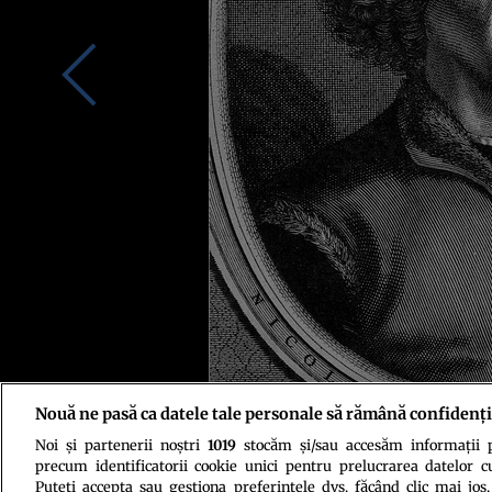
Nouă ne pasă ca datele tale personale să rămână confidenți
Noi și partenerii noștri
1019
stocăm și/sau accesăm informații pe
Foto: J. Falck/Wikimedia Commons, CC BY-SA 4.0
precum identificatorii cookie unici pentru prelucrarea datelor c
Puteți accepta sau gestiona preferințele dvs. făcând clic mai jos,