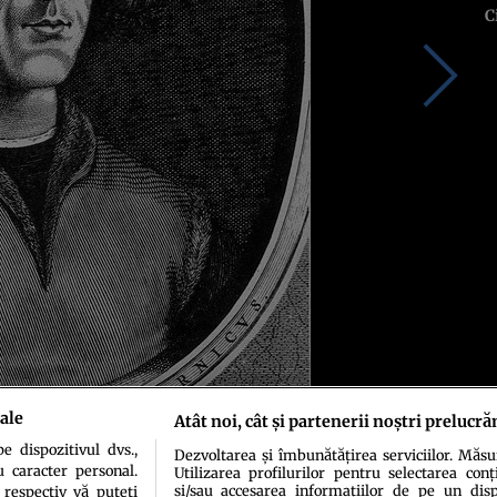
C
ale
Atât noi, cât și partenerii noștri prelucră
 dispozitivul dvs.,
Dezvoltarea și îmbunătățirea serviciilor. Măs
u caracter personal.
Utilizarea profilurilor pentru selectarea conț
și/sau accesarea informațiilor de pe un dispo
 respectiv vă puteți