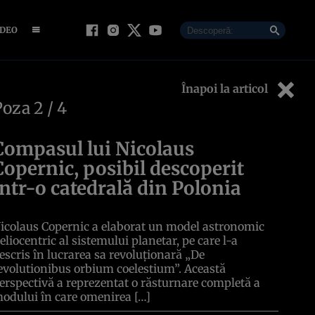
IDEO
Înapoi la articol
Poza
2
/ 4
Compasul lui Nicolaus
Copernic, posibil descoperit
într-o catedrală din Polonia
icolaus Copernic a elaborat un model astronomic
eliocentric al sistemului planetar, pe care l-a
escris în lucrarea sa revoluționară „De
evolutionibus orbium coelestium”. Această
erspectivă a reprezentat o răsturnare completă a
odului în care omenirea […]