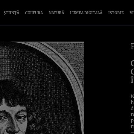
ȘTIINȚĂ
CULTURĂ
NATURĂ
LUMEA DIGITALĂ
ISTORIE
V
N
h
d
r
p
m