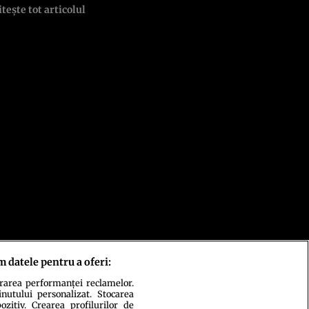
itește tot articolul
m datele pentru a oferi:
urarea performanței reclamelor.
inutului personalizat. Stocarea
zitiv. Crearea profilurilor de