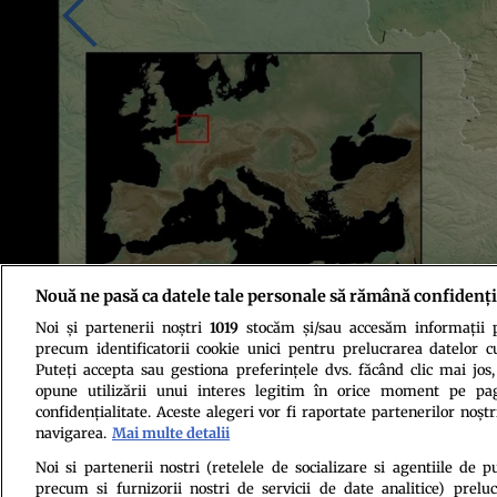
Nouă ne pasă ca datele tale personale să rămână confidenți
Noi și partenerii noștri
1019
stocăm și/sau accesăm informații pe
Foto: Abrams et al., Scientific Reports, 2025
precum identificatorii cookie unici pentru prelucrarea datelor c
Puteți accepta sau gestiona preferințele dvs. făcând clic mai jos,
opune utilizării unui interes legitim în orice moment pe pag
confidențialitate. Aceste alegeri vor fi raportate partenerilor noștr
navigarea.
Mai multe detalii
Noi si partenerii nostri (retelele de socializare si agentiile de p
precum si furnizorii nostri de servicii de date analitice) prel