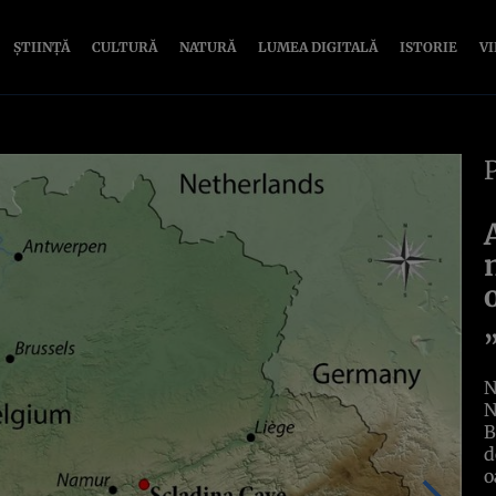
ȘTIINȚĂ
CULTURĂ
NATURĂ
LUMEA DIGITALĂ
ISTORIE
V
N
N
B
d
o