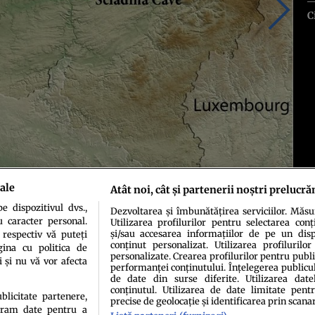
C
ale
Atât noi, cât și partenerii noștri prelucră
 dispozitivul dvs.,
Dezvoltarea și îmbunătățirea serviciilor. Măs
u caracter personal.
Utilizarea profilurilor pentru selectarea conț
și/sau accesarea informațiilor de pe un dispo
 respectiv vă puteți
conținut personalizat. Utilizarea profilurilor
ina cu politica de
personalizate. Crearea profilurilor pentru publ
i și nu vă vor afecta
performanței conținutului. Înțelegerea publiculu
de date din surse diferite. Utilizarea date
conținutul. Utilizarea de date limitate pentr
ublicitate partenere,
precise de geolocație și identificarea prin scana
ucram date pentru a