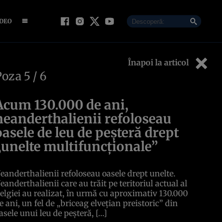
IDEO
Înapoi la articol
Poza
5
/ 6
Acum 130.000 de ani,
neanderthalienii refoloseau
oasele de leu de peșteră drept
„unelte multifuncționale”
eanderthalienii refoloseau oasele drept unelte.
eanderthalienii care au trăit pe teritoriul actual al
elgiei au realizat, în urmă cu aproximativ 130.000
e ani, un fel de „briceag elvețian preistoric” din
asele unui leu de peșteră, […]