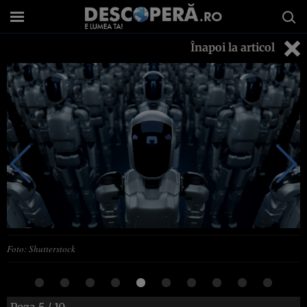
Înapoi la articol
Foto: Shutterstock
Poza
5
/ 10