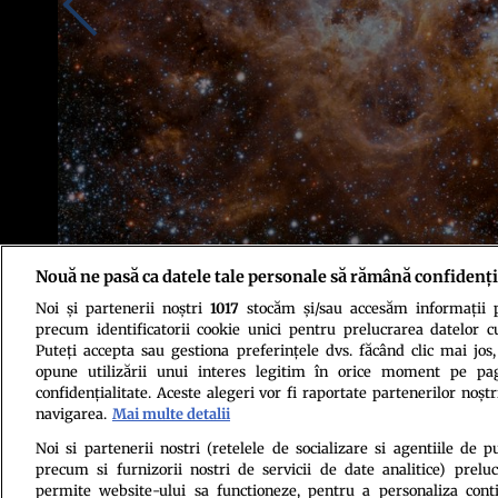
Nouă ne pasă ca datele tale personale să rămână confidenți
Noi și partenerii noștri
1017
stocăm și/sau accesăm informații pe
Foto: Shutterstock
precum identificatorii cookie unici pentru prelucrarea datelor c
Puteți accepta sau gestiona preferințele dvs. făcând clic mai jos,
opune utilizării unui interes legitim în orice moment pe pag
confidențialitate. Aceste alegeri vor fi raportate partenerilor noștr
navigarea.
Mai multe detalii
Noi si partenerii nostri (retelele de socializare si agentiile de p
precum si furnizorii nostri de servicii de date analitice) prel
Politica de conf
permite website-ului sa functioneze, pentru a personaliza conti