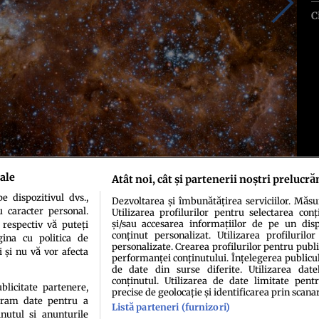
C
ale
Atât noi, cât și partenerii noștri prelucră
 dispozitivul dvs.,
Dezvoltarea și îmbunătățirea serviciilor. Măs
u caracter personal.
Utilizarea profilurilor pentru selectarea conț
și/sau accesarea informațiilor de pe un dispo
 respectiv vă puteți
conținut personalizat. Utilizarea profilurilor
ina cu politica de
personalizate. Crearea profilurilor pentru publ
i și nu vă vor afecta
performanței conținutului. Înțelegerea publiculu
de date din surse diferite. Utilizarea date
conținutul. Utilizarea de date limitate pentr
ublicitate partenere,
precise de geolocație și identificarea prin scana
ucram date pentru a
Listă parteneri (furnizori)
idenţialitate
Politica de cookies
Termeni şi condiţii
Echipa redacțională
Conta
nutul si anunturile