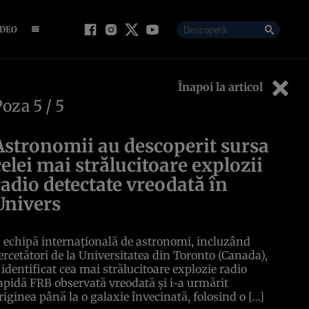
IDEO
Înapoi la articol
Poza
5
/ 5
Astronomii au descoperit sursa
celei mai strălucitoare explozii
radio detectate vreodată în
Univers
 echipă internațională de astronomi, incluzând
ercetători de la Universitatea din Toronto (Canada),
 identificat cea mai strălucitoare explozie radio
apidă FRB observată vreodată și i-a urmărit
riginea până la o galaxie învecinată, folosind o […]