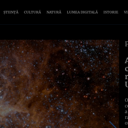
ȘTIINȚĂ
CULTURĂ
NATURĂ
LUMEA DIGITALĂ
ISTORIE
V
O
c
a
r
o