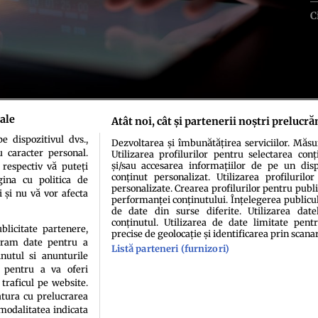
C
ale
Atât noi, cât și partenerii noștri prelucră
 dispozitivul dvs.,
Dezvoltarea și îmbunătățirea serviciilor. Măs
u caracter personal.
Utilizarea profilurilor pentru selectarea conț
și/sau accesarea informațiilor de pe un dispo
 respectiv vă puteți
conținut personalizat. Utilizarea profilurilor
ina cu politica de
personalizate. Crearea profilurilor pentru publ
i și nu vă vor afecta
performanței conținutului. Înțelegerea publiculu
de date din surse diferite. Utilizarea date
conținutul. Utilizarea de date limitate pentr
idenţialitate
Politica de cookies
Termeni şi condiţii
Echipa redacțională
Conta
ublicitate partenere,
precise de geolocație și identificarea prin scana
ucram date pentru a
Listă parteneri (furnizori)
nutul si anunturile
., pentru a va oferi
 traficul pe website.
atura cu prelucrarea
 modalitatea indicata