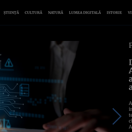
ȘTIINȚĂ
CULTURĂ
NATURĂ
LUMEA DIGITALĂ
ISTORIE
V
A
i
t
c
A