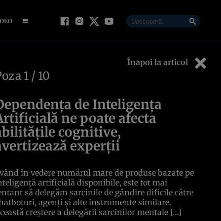
IDEO
Înapoi la articol
Poza
1
/ 10
Dependența de Inteligența
Artificială ne poate afecta
abilitățile cognitive,
avertizează experții
vând în vedere numărul mare de produse bazate pe
nteligență artificială disponibile, este tot mai
entant să delegăm sarcinile de gândire dificile către
hatboturi, agenți și alte instrumente similare.
ceastă creștere a delegării sarcinilor mentale […]