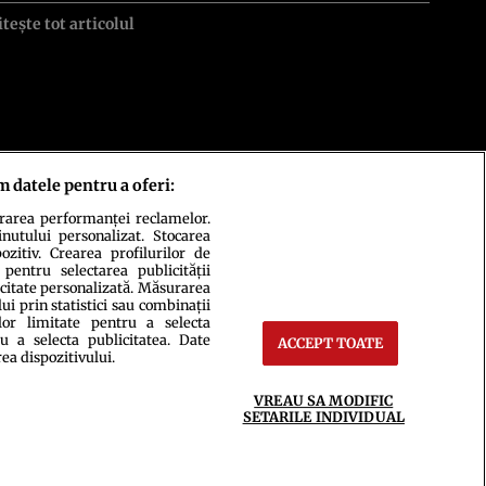
itește tot articolul
m datele pentru a oferi:
urarea performanței reclamelor.
inutului personalizat. Stocarea
zitiv. Crearea profilurilor de
 pentru selectarea publicității
icitate personalizată. Măsurarea
i prin statistici sau combinații
lor limitate pentru a selecta
u a selecta publicitatea. Date
ACCEPT TOATE
ct
Setări Cookies
rea dispozitivului.
VREAU SA MODIFIC
SETARILE INDIVIDUAL