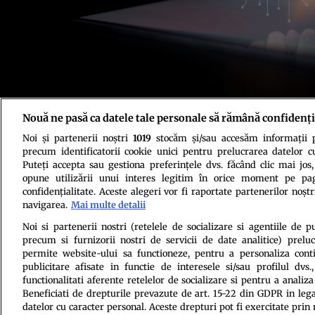
Nouă ne pasă ca datele tale personale să rămână confidenți
Foto: Shutterstock
Noi și partenerii noștri
1019
stocăm și/sau accesăm informații pe
precum identificatorii cookie unici pentru prelucrarea datelor c
Puteți accepta sau gestiona preferințele dvs. făcând clic mai jos,
opune utilizării unui interes legitim în orice moment pe pag
confidențialitate. Aceste alegeri vor fi raportate partenerilor noștr
navigarea.
Mai multe detalii
Politica de conf
Noi si partenerii nostri (retelele de socializare si agentiile de p
precum si furnizorii nostri de servicii de date analitice) prel
permite website-ului sa functioneze, pentru a personaliza conti
publicitare afisate in functie de interesele si/sau profilul dvs
functionalitati aferente retelelor de socializare si pentru a analiza
Beneficiati de drepturile prevazute de art. 15-22 din GDPR in leg
datelor cu caracter personal. Aceste drepturi pot fi exercitate prin