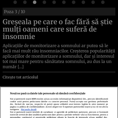
Poza
3
/ 10
Greșeala pe care o fac fără să știe
mulți oameni care suferă de
insomnie
Aplicațiile de monitorizare a somnului ar putea să le
facă mai mult rău insomniacilor. Creșterea popularității
aplicațiilor de monitorizare a somnului, dar și interesul
tot mai mare pentru sănătatea somnului, au dus la un
număr […]
Citește tot articolul
Nouă ne pasă ca datele tale personale să rămână confidențiale
Noi și partenerii noștri
1019
stocăm și/sau accesăm informații pe dispozitivul dvs., precum identificatorii
cookie unici pentru prelucrarea datelor cu caracter personal. Puteți accepta sau gestiona preferințele
Politica de confidenţialitate
Politica de cookies
Termeni şi condiţii
dvs. făcând clic mai jos, respectiv vă puteți opune utilizării unui interes legitim în orice moment pe
Echipa redacțională
Contact
Setări Cookies
pagina cu politica de confidențialitate. Aceste alegeri vor fi raportate partenerilor noștri și nu vă vor afecta
navigarea.
Mai multe detalii
Noi si partenerii nostri (retelele de socializare si agentiile de publicitate partenere, precum si furnizorii
nostri de servicii de date analitice) prelucram date pentru a permite website-ului sa functioneze, pentru a
personaliza continutul si anunturile publicitare afisate in functie de interesele si/sau profilul dvs.,