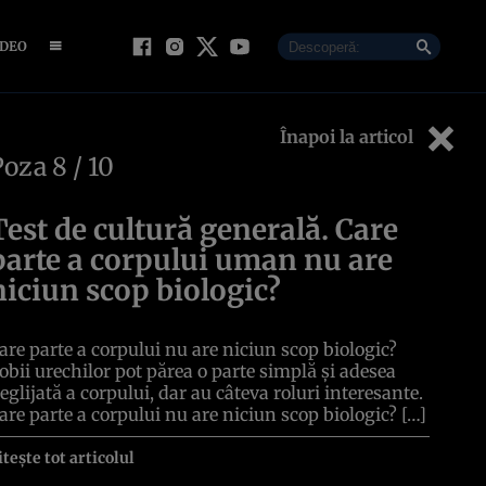
IDEO
Înapoi la articol
Poza
8
/ 10
Test de cultură generală. Care
parte a corpului uman nu are
niciun scop biologic?
are parte a corpului nu are niciun scop biologic?
obii urechilor pot părea o parte simplă și adesea
eglijată a corpului, dar au câteva roluri interesante.
are parte a corpului nu are niciun scop biologic? […]
itește tot articolul