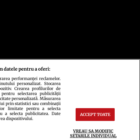
m datele pentru a oferi:
urarea performanței reclamelor.
inutului personalizat. Stocarea
zitiv. Crearea profilurilor de
 pentru selectarea publicității
icitate personalizată. Măsurarea
i prin statistici sau combinații
lor limitate pentru a selecta
u a selecta publicitatea. Date
ACCEPT TOATE
rea dispozitivului.
ct
Setări Cookies
VREAU SA MODIFIC
SETARILE INDIVIDUAL