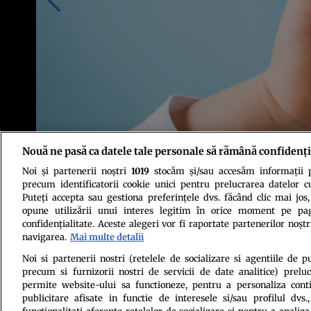
Nouă ne pasă ca datele tale personale să rămână confidenți
Noi și partenerii noștri
1019
stocăm și/sau accesăm informații pe
Foto: Shutterstock
precum identificatorii cookie unici pentru prelucrarea datelor c
Puteți accepta sau gestiona preferințele dvs. făcând clic mai jos,
opune utilizării unui interes legitim în orice moment pe pag
confidențialitate. Aceste alegeri vor fi raportate partenerilor noștr
navigarea.
Mai multe detalii
Noi si partenerii nostri (retelele de socializare si agentiile de p
precum si furnizorii nostri de servicii de date analitice) prel
Politica de conf
permite website-ului sa functioneze, pentru a personaliza conti
publicitare afisate in functie de interesele si/sau profilul dvs