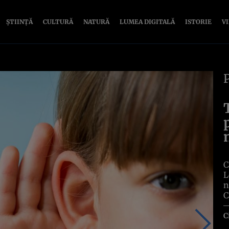
ȘTIINȚĂ
CULTURĂ
NATURĂ
LUMEA DIGITALĂ
ISTORIE
V
C
L
n
C
C