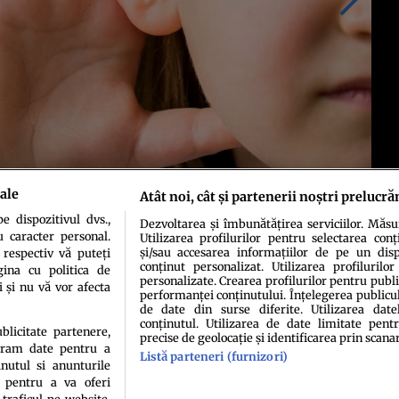
ale
Atât noi, cât și partenerii noștri prelucră
 dispozitivul dvs.,
Dezvoltarea și îmbunătățirea serviciilor. Măs
u caracter personal.
Utilizarea profilurilor pentru selectarea conț
și/sau accesarea informațiilor de pe un dispo
 respectiv vă puteți
conținut personalizat. Utilizarea profilurilor
ina cu politica de
personalizate. Crearea profilurilor pentru publ
i și nu vă vor afecta
performanței conținutului. Înțelegerea publiculu
de date din surse diferite. Utilizarea date
conținutul. Utilizarea de date limitate pentr
ublicitate partenere,
precise de geolocație și identificarea prin scana
ucram date pentru a
Listă parteneri (furnizori)
idenţialitate
Politica de cookies
Termeni şi condiţii
Echipa redacțională
Conta
nutul si anunturile
., pentru a va oferi