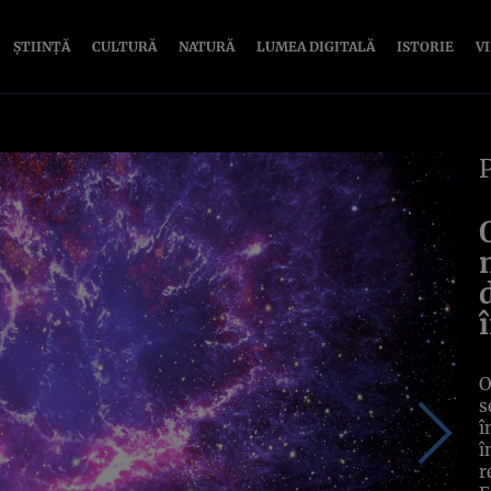
ȘTIINȚĂ
CULTURĂ
NATURĂ
LUMEA DIGITALĂ
ISTORIE
V
O
s
î
î
r