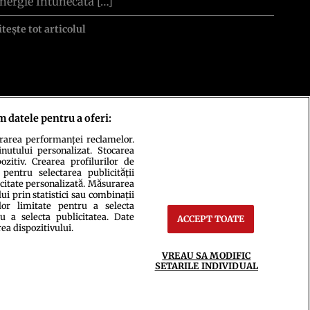
nergie Întunecată […]
itește tot articolul
m datele pentru a oferi:
urarea performanței reclamelor.
inutului personalizat. Stocarea
zitiv. Crearea profilurilor de
 pentru selectarea publicității
icitate personalizată. Măsurarea
i prin statistici sau combinații
lor limitate pentru a selecta
u a selecta publicitatea. Date
ACCEPT TOATE
ct
Setări Cookies
rea dispozitivului.
VREAU SA MODIFIC
SETARILE INDIVIDUAL