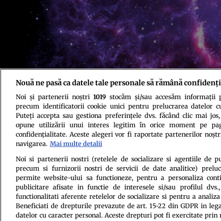
Nouă ne pasă ca datele tale personale să rămână confidenți
Foto: Shutterstock
Noi și partenerii noștri
1019
stocăm și/sau accesăm informații pe
precum identificatorii cookie unici pentru prelucrarea datelor c
Puteți accepta sau gestiona preferințele dvs. făcând clic mai jos,
opune utilizării unui interes legitim în orice moment pe pag
confidențialitate. Aceste alegeri vor fi raportate partenerilor noștr
navigarea.
Mai multe detalii
Politica de conf
Noi si partenerii nostri (retelele de socializare si agentiile de p
precum si furnizorii nostri de servicii de date analitice) prel
permite website-ului sa functioneze, pentru a personaliza conti
publicitare afisate in functie de interesele si/sau profilul dvs
functionalitati aferente retelelor de socializare si pentru a analiza
Beneficiati de drepturile prevazute de art. 15-22 din GDPR in leg
datelor cu caracter personal. Aceste drepturi pot fi exercitate prin