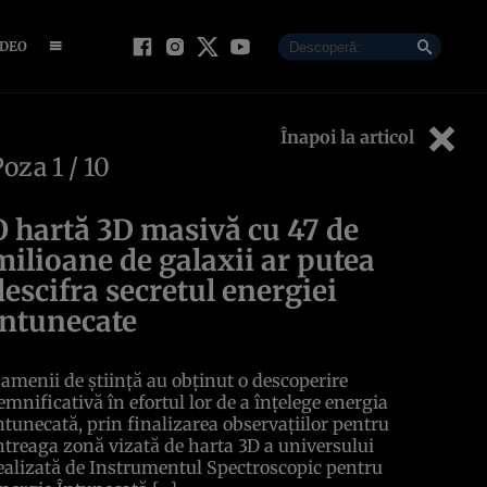
IDEO
Înapoi la articol
Poza
1
/ 10
O hartă 3D masivă cu 47 de
milioane de galaxii ar putea
descifra secretul energiei
întunecate
amenii de știință au obținut o descoperire
emnificativă în efortul lor de a înțelege energia
ntunecată, prin finalizarea observațiilor pentru
ntreaga zonă vizată de harta 3D a universului
ealizată de Instrumentul Spectroscopic pentru