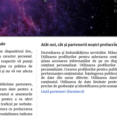
E
C
ale
Atât noi, cât și partenerii noștri prelucră
 dispozitivul dvs.,
Dezvoltarea și îmbunătățirea serviciilor. Măs
u caracter personal.
Utilizarea profilurilor pentru selectarea conț
și/sau accesarea informațiilor de pe un dispo
 respectiv vă puteți
conținut personalizat. Utilizarea profilurilor
ina cu politica de
personalizate. Crearea profilurilor pentru publ
i și nu vă vor afecta
performanței conținutului. Înțelegerea publiculu
de date din surse diferite. Utilizarea date
conținutul. Utilizarea de date limitate pentr
idenţialitate
Politica de cookies
Termeni şi condiţii
Echipa redacțională
Conta
ublicitate partenere,
precise de geolocație și identificarea prin scana
ucram date pentru a
Listă parteneri (furnizori)
nutul si anunturile
., pentru a va oferi
 traficul pe website.
atura cu prelucrarea
 modalitatea indicata