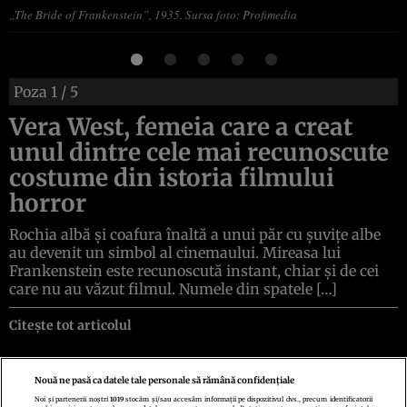
„The Bride of Frankenstein”, 1935. Sursa foto: Profimedia
Poza
1
/ 5
Vera West, femeia care a creat
unul dintre cele mai recunoscute
costume din istoria filmului
horror
Rochia albă și coafura înaltă a unui păr cu șuvițe albe
au devenit un simbol al cinemaului. Mireasa lui
Frankenstein este recunoscută instant, chiar și de cei
care nu au văzut filmul. Numele din spatele […]
Citește tot articolul
Nouă ne pasă ca datele tale personale să rămână confidențiale
Noi și partenerii noștri
1019
stocăm și/sau accesăm informații pe dispozitivul dvs., precum identificatorii