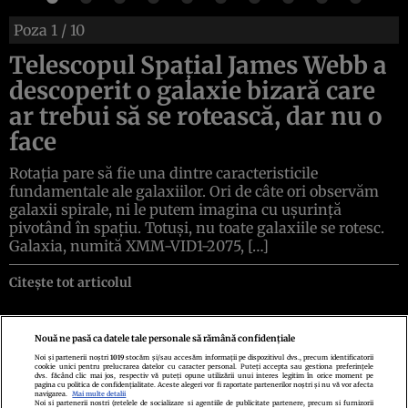
Poza
1
/ 10
Telescopul Spațial James Webb a
descoperit o galaxie bizară care
ar trebui să se rotească, dar nu o
face
Rotația pare să fie una dintre caracteristicile
fundamentale ale galaxiilor. Ori de câte ori observăm
galaxii spirale, ni le putem imagina cu ușurință
pivotând în spațiu. Totuși, nu toate galaxiile se rotesc.
Galaxia, numită XMM-VID1-2075, […]
Citește tot articolul
Nouă ne pasă ca datele tale personale să rămână confidențiale
Noi și partenerii noștri
1019
stocăm și/sau accesăm informații pe dispozitivul dvs., precum identificatorii
cookie unici pentru prelucrarea datelor cu caracter personal. Puteți accepta sau gestiona preferințele
Politica de confidenţialitate
Politica de cookies
Termeni şi condiţii
dvs. făcând clic mai jos, respectiv vă puteți opune utilizării unui interes legitim în orice moment pe
Echipa redacțională
Contact
Setări Cookies
pagina cu politica de confidențialitate. Aceste alegeri vor fi raportate partenerilor noștri și nu vă vor afecta
navigarea.
Mai multe detalii
Noi si partenerii nostri (retelele de socializare si agentiile de publicitate partenere, precum si furnizorii