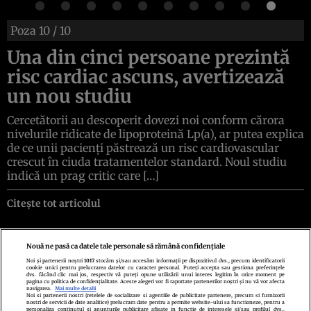
Poza
10
/ 10
Una din cinci persoane prezintă
risc cardiac ascuns, avertizează
un nou studiu
Cercetătorii au descoperit dovezi noi conform cărora
nivelurile ridicate de lipoproteină Lp(a), ar putea explica
de ce unii pacienți păstrează un risc cardiovascular
crescut în ciuda tratamentelor standard. Noul studiu
indică un prag critic care […]
Citește tot articolul
Nouă ne pasă ca datele tale personale să rămână confidențiale
Noi și partenerii noștri
1017
stocăm și/sau accesăm informații pe dispozitivul dvs., precum identificatorii
cookie unici pentru prelucrarea datelor cu caracter personal. Puteți accepta sau gestiona preferințele
Politica de confidenţialitate
Politica de cookies
Termeni şi condiţii
dvs. făcând clic mai jos, respectiv vă puteți opune utilizării unui interes legitim în orice moment pe
Echipa redacțională
Contact
Setări Cookies
pagina cu politica de confidențialitate. Aceste alegeri vor fi raportate partenerilor noștri și nu vă vor afecta
navigarea.
Mai multe detalii
Noi si partenerii nostri (retelele de socializare si agentiile de publicitate partenere, precum si furnizorii
nostri de servicii de date analitice) prelucram date pentru a permite website-ului sa functioneze, pentru a
personaliza continutul si anunturile publicitare afisate in functie de interesele si/sau profilul dvs.,