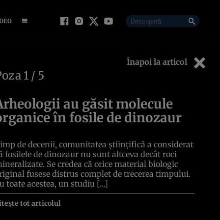
IDEO
Înapoi la articol
Poza
1
/ 5
Arheologii au găsit molecule
organice în fosile de dinozaur
imp de decenii, comunitatea științifică a considerat
ă fosilele de dinozaur nu sunt altceva decât roci
ineralizate. Se credea că orice material biologic
riginal fusese distrus complet de trecerea timpului.
u toate acestea, un studiu […]
itește tot articolul