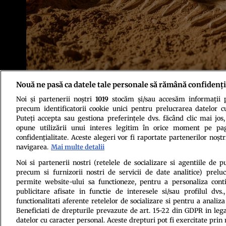
Nouă ne pasă ca datele tale personale să rămână confidenți
Foto: Shutterstock
Noi și partenerii noștri
1019
stocăm și/sau accesăm informații pe
precum identificatorii cookie unici pentru prelucrarea datelor c
Puteți accepta sau gestiona preferințele dvs. făcând clic mai jos,
opune utilizării unui interes legitim în orice moment pe pag
confidențialitate. Aceste alegeri vor fi raportate partenerilor noștr
navigarea.
Mai multe detalii
Politica de conf
Noi si partenerii nostri (retelele de socializare si agentiile de p
precum si furnizorii nostri de servicii de date analitice) prel
permite website-ului sa functioneze, pentru a personaliza conti
publicitare afisate in functie de interesele si/sau profilul dvs
functionalitati aferente retelelor de socializare si pentru a analiza
Beneficiati de drepturile prevazute de art. 15-22 din GDPR in leg
datelor cu caracter personal. Aceste drepturi pot fi exercitate prin