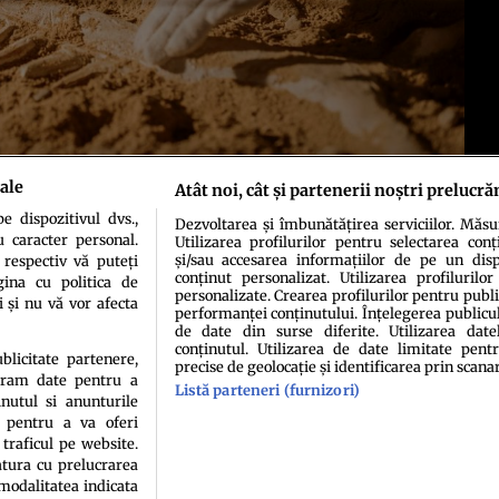
ale
Atât noi, cât și partenerii noștri prelucră
 dispozitivul dvs.,
Dezvoltarea și îmbunătățirea serviciilor. Măs
u caracter personal.
Utilizarea profilurilor pentru selectarea conț
și/sau accesarea informațiilor de pe un dispo
 respectiv vă puteți
conținut personalizat. Utilizarea profilurilor
ina cu politica de
personalizate. Crearea profilurilor pentru publ
i și nu vă vor afecta
performanței conținutului. Înțelegerea publiculu
de date din surse diferite. Utilizarea date
conținutul. Utilizarea de date limitate pentr
idenţialitate
Politica de cookies
Termeni şi condiţii
Echipa redacțională
Conta
ublicitate partenere,
precise de geolocație și identificarea prin scana
ucram date pentru a
Listă parteneri (furnizori)
nutul si anunturile
., pentru a va oferi
 traficul pe website.
atura cu prelucrarea
 modalitatea indicata