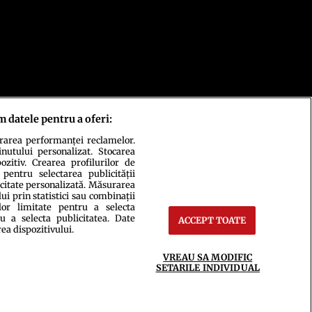
m datele pentru a oferi:
urarea performanței reclamelor.
inutului personalizat. Stocarea
zitiv. Crearea profilurilor de
 pentru selectarea publicității
icitate personalizată. Măsurarea
i prin statistici sau combinații
lor limitate pentru a selecta
u a selecta publicitatea. Date
ACCEPT TOATE
ct
Setări Cookies
rea dispozitivului.
VREAU SA MODIFIC
SETARILE INDIVIDUAL