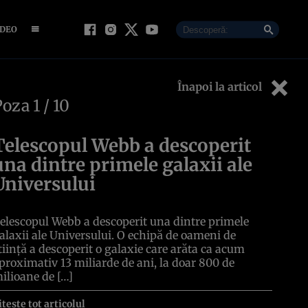
IDEO
Înapoi la articol
Poza
1
/ 10
Telescopul Webb a descoperit
una dintre primele galaxii ale
Universului
elescopul Webb a descoperit una dintre primele
alaxii ale Universului. O echipă de oameni de
tiință a descoperit o galaxie care arăta ca acum
proximativ 13 miliarde de ani, la doar 800 de
ilioane de […]
itește tot articolul