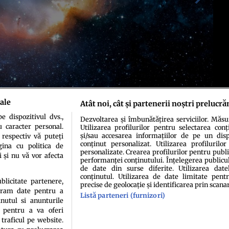
ale
Atât noi, cât și partenerii noștri prelucră
 dispozitivul dvs.,
Dezvoltarea și îmbunătățirea serviciilor. Măs
u caracter personal.
Utilizarea profilurilor pentru selectarea conț
și/sau accesarea informațiilor de pe un dispo
 respectiv vă puteți
conținut personalizat. Utilizarea profilurilor
ina cu politica de
personalizate. Crearea profilurilor pentru publ
i și nu vă vor afecta
performanței conținutului. Înțelegerea publiculu
de date din surse diferite. Utilizarea date
conținutul. Utilizarea de date limitate pentr
ublicitate partenere,
precise de geolocație și identificarea prin scana
ucram date pentru a
idenţialitate
Politica de cookies
Termeni şi condiţii
Echipa redacțională
Conta
Listă parteneri (furnizori)
nutul si anunturile
., pentru a va oferi
 traficul pe website.