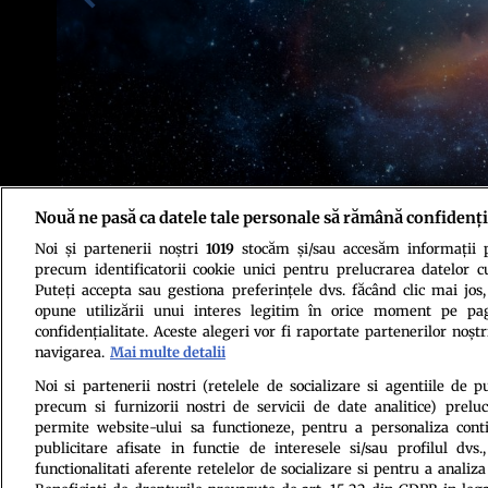
Nouă ne pasă ca datele tale personale să rămână confidenți
Noi și partenerii noștri
1019
stocăm și/sau accesăm informații pe
Foto: Shutterstock
precum identificatorii cookie unici pentru prelucrarea datelor c
Puteți accepta sau gestiona preferințele dvs. făcând clic mai jos,
opune utilizării unui interes legitim în orice moment pe pag
confidențialitate. Aceste alegeri vor fi raportate partenerilor noștr
navigarea.
Mai multe detalii
Noi si partenerii nostri (retelele de socializare si agentiile de p
precum si furnizorii nostri de servicii de date analitice) prel
Politica de conf
permite website-ului sa functioneze, pentru a personaliza conti
publicitare afisate in functie de interesele si/sau profilul dvs
functionalitati aferente retelelor de socializare si pentru a analiza