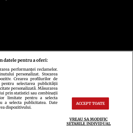
m datele pentru a oferi:
urarea performanței reclamelor.
inutului personalizat. Stocarea
zitiv. Crearea profilurilor de
 pentru selectarea publicității
icitate personalizată. Măsurarea
i prin statistici sau combinații
lor limitate pentru a selecta
u a selecta publicitatea. Date
ACCEPT TOATE
rea dispozitivului.
ct
Setări Cookies
VREAU SA MODIFIC
SETARILE INDIVIDUAL