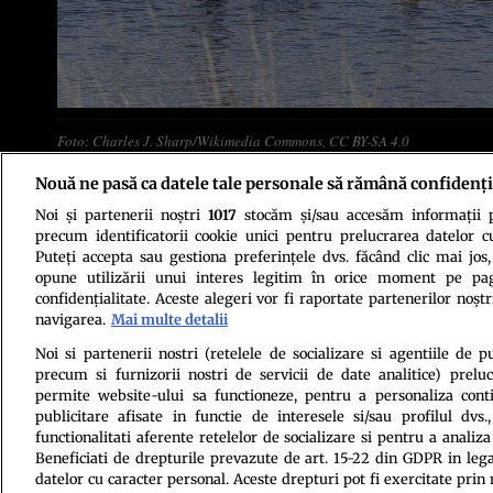
Foto: Charles J. Sharp/Wikimedia Commons, CC BY-SA 4.0
Nouă ne pasă ca datele tale personale să rămână confidenți
Noi și partenerii noștri
1017
stocăm și/sau accesăm informații pe
precum identificatorii cookie unici pentru prelucrarea datelor c
Puteți accepta sau gestiona preferințele dvs. făcând clic mai jos,
opune utilizării unui interes legitim în orice moment pe pag
Politica de conf
confidențialitate. Aceste alegeri vor fi raportate partenerilor noștr
navigarea.
Mai multe detalii
Noi si partenerii nostri (retelele de socializare si agentiile de p
precum si furnizorii nostri de servicii de date analitice) prel
permite website-ului sa functioneze, pentru a personaliza conti
publicitare afisate in functie de interesele si/sau profilul dvs
functionalitati aferente retelelor de socializare si pentru a analiza
Beneficiati de drepturile prevazute de art. 15-22 din GDPR in leg
Citarea se poate face în limita a 250 de semne. Nici o instituţie 
datelor cu caracter personal. Aceste drepturi pot fi exercitate prin