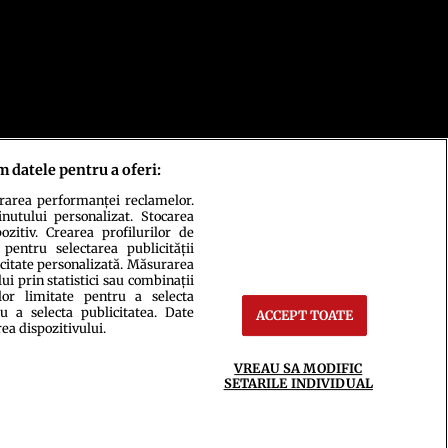
m datele pentru a oferi:
urarea performanței reclamelor.
inutului personalizat. Stocarea
zitiv. Crearea profilurilor de
 pentru selectarea publicității
icitate personalizată. Măsurarea
ct
Setări Cookies
i prin statistici sau combinații
lor limitate pentru a selecta
u a selecta publicitatea. Date
ACCEPT TOATE
rea dispozitivului.
VREAU SA MODIFIC
SETARILE INDIVIDUAL
ce integral scrierile publicistice purtătoare de Drepturi de Autor.