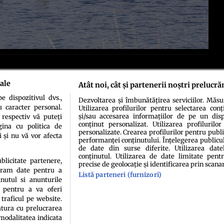
ale
Atât noi, cât și partenerii noștri prelucră
 dispozitivul dvs.,
Dezvoltarea și îmbunătățirea serviciilor. Măs
u caracter personal.
Utilizarea profilurilor pentru selectarea conț
și/sau accesarea informațiilor de pe un dispo
 respectiv vă puteți
conținut personalizat. Utilizarea profilurilor
ina cu politica de
personalizate. Crearea profilurilor pentru publ
idenţialitate
Politica de cookies
Termeni şi condiţii
Echipa redacțională
Conta
i și nu vă vor afecta
performanței conținutului. Înțelegerea publiculu
de date din surse diferite. Utilizarea date
conținutul. Utilizarea de date limitate pentr
ublicitate partenere,
precise de geolocație și identificarea prin scana
ucram date pentru a
Listă parteneri (furnizori)
nutul si anunturile
., pentru a va oferi
 traficul pe website.
atura cu prelucrarea
sau persoană (site-uri, instituţii mass-media, firme de monitorizare) nu poate reprodu
 modalitatea indicata