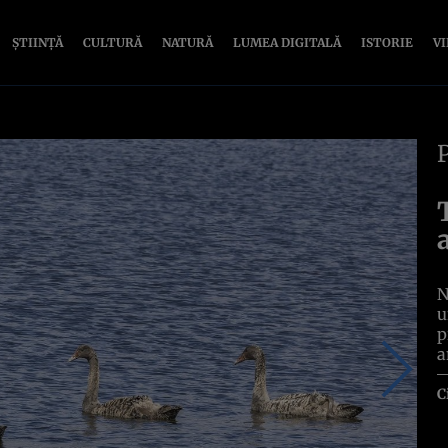
ȘTIINȚĂ
CULTURĂ
NATURĂ
LUMEA DIGITALĂ
ISTORIE
V
N
u
p
a
C