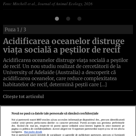
Foto: Mitchell et al., Journal of Animal Ecology, 2026
Poza
1
/ 3
Acidificarea oceanelor distruge
viața socială a peștilor de recif
Acidificarea oceanelor distruge viața socială a peștilor
de recif. Un nou studiu realizat de cercetătorii de la
University of Adelaide (Australia) a descoperit că
acidificarea oceanelor, care reduce complexitatea
habitatelor de recif, determină peștii care […]
Citește tot articolul
Nouă ne pasă ca datele tale personale să rămână confidențiale
Noi și partenerii noștri
1017
stocăm și/sau accesăm informații pe dispozitivul dvs., precum identificatorii
cookie unici pentru prelucrarea datelor cu caracter personal. Puteți accepta sau gestiona preferințele
Politica de confidenţialitate
Politica de cookies
Termeni şi condiţii
dvs. făcând clic mai jos, respectiv vă puteți opune utilizării unui interes legitim în orice moment pe
pagina cu politica de confidențialitate. Aceste alegeri vor fi raportate partenerilor noștri și nu vă vor afecta
Echipa redacțională
Contact
Setări Cookies
navigarea.
Mai multe detalii
Noi si partenerii nostri (retelele de socializare si agentiile de publicitate partenere, precum si furnizorii