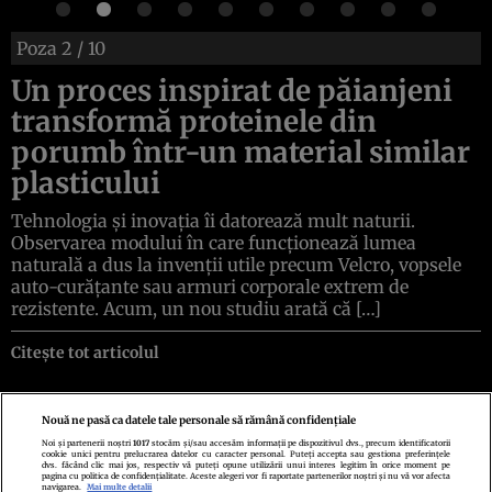
Poza
2
/ 10
Un proces inspirat de păianjeni
transformă proteinele din
porumb într-un material similar
plasticului
Tehnologia și inovația îi datorează mult naturii.
Observarea modului în care funcționează lumea
naturală a dus la invenții utile precum Velcro, vopsele
auto-curățante sau armuri corporale extrem de
rezistente. Acum, un nou studiu arată că […]
Citește tot articolul
Nouă ne pasă ca datele tale personale să rămână confidențiale
Noi și partenerii noștri
1017
stocăm și/sau accesăm informații pe dispozitivul dvs., precum identificatorii
cookie unici pentru prelucrarea datelor cu caracter personal. Puteți accepta sau gestiona preferințele
Politica de confidenţialitate
Politica de cookies
Termeni şi condiţii
dvs. făcând clic mai jos, respectiv vă puteți opune utilizării unui interes legitim în orice moment pe
Echipa redacțională
Contact
Setări Cookies
pagina cu politica de confidențialitate. Aceste alegeri vor fi raportate partenerilor noștri și nu vă vor afecta
navigarea.
Mai multe detalii