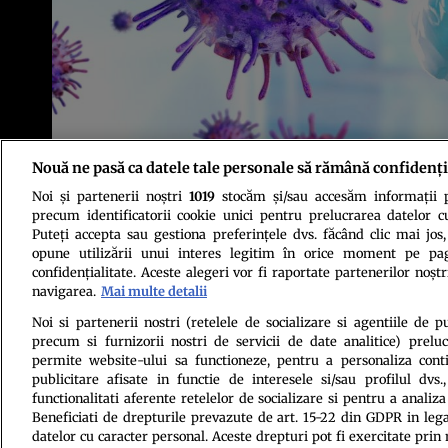
Nouă ne pasă ca datele tale personale să rămână confidenți
Foto: Shutterstock
Noi și partenerii noștri
1019
stocăm și/sau accesăm informații pe
precum identificatorii cookie unici pentru prelucrarea datelor c
Puteți accepta sau gestiona preferințele dvs. făcând clic mai jos,
opune utilizării unui interes legitim în orice moment pe pag
confidențialitate. Aceste alegeri vor fi raportate partenerilor noștr
navigarea.
Mai multe detalii
Politica de conf
Noi si partenerii nostri (retelele de socializare si agentiile de p
precum si furnizorii nostri de servicii de date analitice) prel
permite website-ului sa functioneze, pentru a personaliza conti
publicitare afisate in functie de interesele si/sau profilul dvs
functionalitati aferente retelelor de socializare si pentru a analiza
Beneficiati de drepturile prevazute de art. 15-22 din GDPR in leg
datelor cu caracter personal. Aceste drepturi pot fi exercitate prin