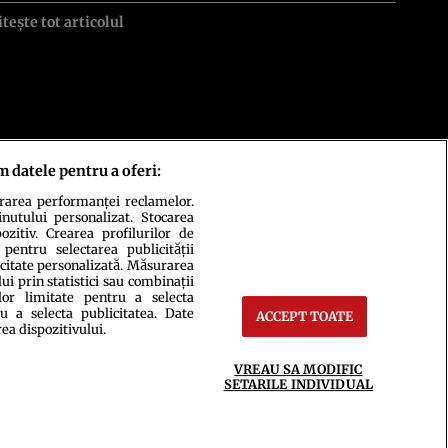
itește tot articolul
m datele pentru a oferi:
urarea performanței reclamelor.
inutului personalizat. Stocarea
zitiv. Crearea profilurilor de
 pentru selectarea publicității
icitate personalizată. Măsurarea
i prin statistici sau combinații
lor limitate pentru a selecta
u a selecta publicitatea. Date
ACCEPT TOATE
ct
Setări Cookies
rea dispozitivului.
VREAU SA MODIFIC
SETARILE INDIVIDUAL