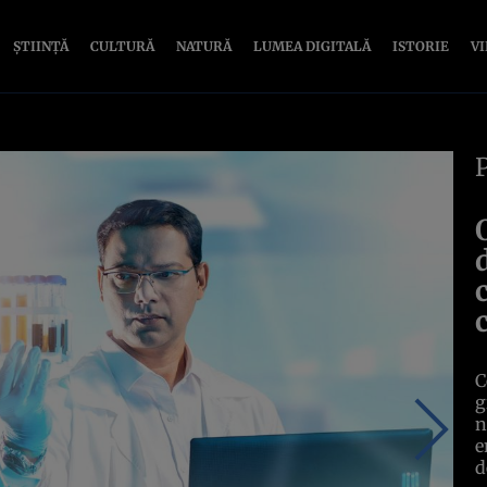
ȘTIINȚĂ
CULTURĂ
NATURĂ
LUMEA DIGITALĂ
ISTORIE
V
C
g
n
e
d