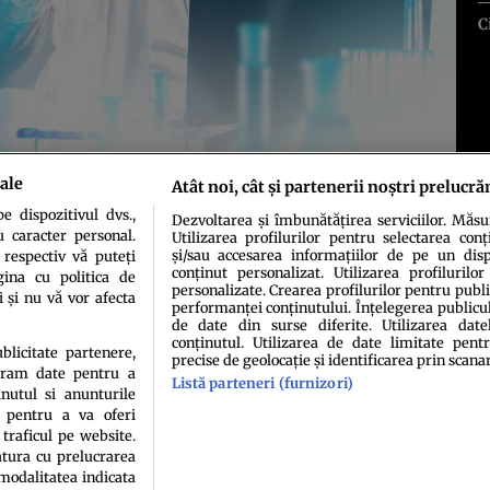
C
ale
Atât noi, cât și partenerii noștri prelucră
 dispozitivul dvs.,
Dezvoltarea și îmbunătățirea serviciilor. Măs
u caracter personal.
Utilizarea profilurilor pentru selectarea conț
și/sau accesarea informațiilor de pe un dispo
 respectiv vă puteți
conținut personalizat. Utilizarea profilurilor
ina cu politica de
personalizate. Crearea profilurilor pentru publ
i și nu vă vor afecta
performanței conținutului. Înțelegerea publiculu
de date din surse diferite. Utilizarea date
conținutul. Utilizarea de date limitate pentr
idenţialitate
Politica de cookies
Termeni şi condiţii
Echipa redacțională
Conta
ublicitate partenere,
precise de geolocație și identificarea prin scana
ucram date pentru a
Listă parteneri (furnizori)
nutul si anunturile
., pentru a va oferi
 traficul pe website.
atura cu prelucrarea
 modalitatea indicata