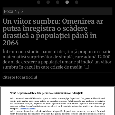
Poza
4
/ 5
Un viitor sumbru: Omenirea ar
putea înregistra o scădere
drastică a populației până în
2064
Într-un nou studiu, oamenii de știință propun o ecuație
matematică surprinzător de simplă, care adună 12.000
de ani de creștere a populației umane și indică un viitor
sumbru în cazul în care crizele de mediu […]
Citește tot articolul
Nouă ne pasă ca datele tale personale să rămână confidențiale
Noi și partenerii noștri
1019
stocăm și/sau accesăm informații pe dispozitivul dvs., precum identificatorii
cookie unici pentru prelucrarea datelor cu caracter personal. Puteți accepta sau gestiona preferințele
Politica de confidenţialitate
Politica de cookies
Termeni şi condiţii
dvs. făcând clic mai jos, respectiv vă puteți opune utilizării unui interes legitim în orice moment pe
Echipa redacțională
Contact
Setări Cookies
pagina cu politica de confidențialitate. Aceste alegeri vor fi raportate partenerilor noștri și nu vă vor afecta
navigarea.
Mai multe detalii
Noi si partenerii nostri (retelele de socializare si agentiile de publicitate partenere, precum si furnizorii
nostri de servicii de date analitice) prelucram date pentru a permite website-ului sa functioneze, pentru a