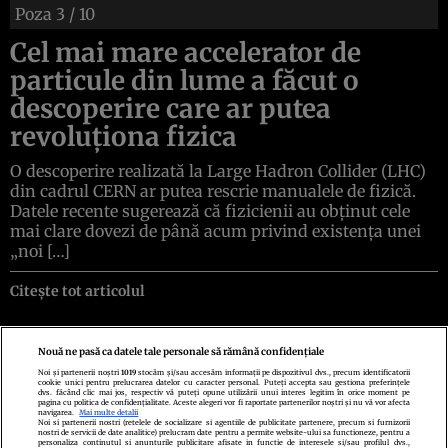
Poza
3
/ 10
Cel mai mare accelerator de
particule din lume a făcut o
descoperire care ar putea
revoluționa fizica
O descoperire realizată la Large Hadron Collider (LHC)
din cadrul CERN ar putea rescrie manualele de fizică.
Datele recente sugerează că fizicienii au obținut cele
mai clare dovezi de până acum privind existența unei
„noi […]
Citește tot articolul
Nouă ne pasă ca datele tale personale să rămână confidențiale
Noi și partenerii noștri
1019
stocăm și/sau accesăm informații pe dispozitivul dvs., precum identificatorii
cookie unici pentru prelucrarea datelor cu caracter personal. Puteți accepta sau gestiona preferințele
Politica de confidenţialitate
Politica de cookies
Termeni şi condiţii
dvs. făcând clic mai jos, respectiv vă puteți opune utilizării unui interes legitim în orice moment pe
Echipa redacțională
Contact
Setări Cookies
pagina cu politica de confidențialitate. Aceste alegeri vor fi raportate partenerilor noștri și nu vă vor afecta
navigarea.
Mai multe detalii
Noi si partenerii nostri (retelele de socializare si agentiile de publicitate partenere, precum si furnizorii
nostri de servicii de date analitice) prelucram date pentru a permite website-ului sa functioneze, pentru a
personaliza continutul si anunturile publicitare afisate in functie de interesele si/sau profilul dvs.,