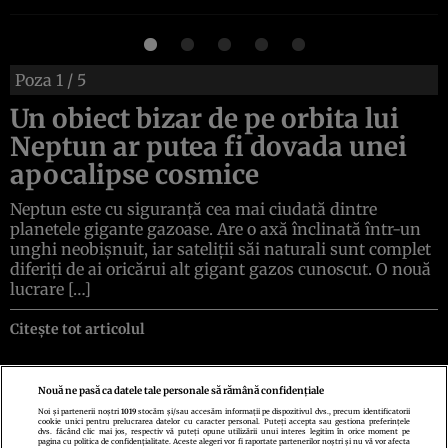
Poza
1
/ 5
Un obiect bizar de pe orbita lui
Neptun ar putea fi dovada unei
apocalipse cosmice
Neptun este cu siguranță cea mai ciudată dintre
planetele gigante gazoase. Are o axă înclinată într-un
unghi neobișnuit, iar sateliții săi naturali sunt complet
diferiți de ai oricărui alt gigant gazos cunoscut. O nouă
lucrare […]
Citește tot articolul
Nouă ne pasă ca datele tale personale să rămână confidențiale
Noi și partenerii noștri
1019
stocăm și/sau accesăm informații pe dispozitivul dvs., precum identificatorii
cookie unici pentru prelucrarea datelor cu caracter personal. Puteți accepta sau gestiona preferințele
Politica de confidenţialitate
Politica de cookies
Termeni şi condiţii
dvs. făcând clic mai jos, respectiv vă puteți opune utilizării unui interes legitim în orice moment pe
Echipa redacțională
Contact
Setări Cookies
pagina cu politica de confidențialitate. Aceste alegeri vor fi raportate partenerilor noștri și nu vă vor afecta