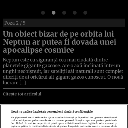
Poza
2
/ 5
Un obiect bizar de pe orbita lui
Neptun ar putea fi dovada unei
apocalipse cosmice
Neptun este cu siguranță cea mai ciudată dintre
planetele gigante gazoase. Are o axă înclinată într-un
unghi neobișnuit, iar sateliții săi naturali sunt complet
diferiți de ai oricărui alt gigant gazos cunoscut. O nouă
lucrare […]
Citește tot articolul
Nouă ne pasă ca datele tale personale să rămână confidențiale
Noi și partenerii noștri
1017
stocăm și/sau accesăm informații pe dispozitivul dvs., precum identificatorii
cookie unici pentru prelucrarea datelor cu caracter personal. Puteți accepta sau gestiona preferințele
Politica de confidenţialitate
Politica de cookies
Termeni şi condiţii
dvs. făcând clic mai jos, respectiv vă puteți opune utilizării unui interes legitim în orice moment pe
Echipa redacțională
Contact
Setări Cookies
pagina cu politica de confidențialitate. Aceste alegeri vor fi raportate partenerilor noștri și nu vă vor afecta