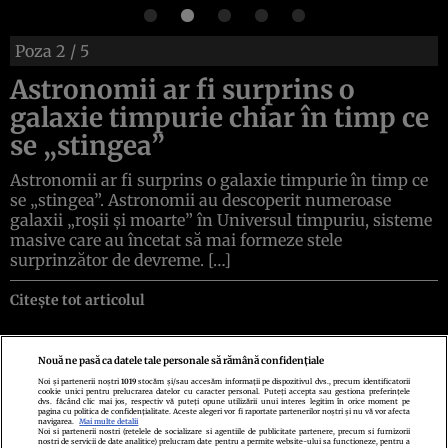
Poza
2
/ 5
Astronomii ar fi surprins o
galaxie timpurie chiar în timp ce
se „stingea”
Astronomii ar fi surprins o galaxie timpurie în timp ce
se „stingea”. Astronomii au descoperit numeroase
galaxii „roșii și moarte” în Universul timpuriu, sisteme
masive care au încetat să mai formeze stele
surprinzător de devreme. […]
Citește tot articolul
Nouă ne pasă ca datele tale personale să rămână confidențiale
Noi și partenerii noștri
1019
stocăm și/sau accesăm informații pe dispozitivul dvs., precum identificatorii
cookie unici pentru prelucrarea datelor cu caracter personal. Puteți accepta sau gestiona preferințele
Politica de confidenţialitate
Politica de cookies
Termeni şi condiţii
dvs. făcând clic mai jos, respectiv vă puteți opune utilizării unui interes legitim în orice moment pe
Echipa redacțională
Contact
Setări Cookies
pagina cu politica de confidențialitate. Aceste alegeri vor fi raportate partenerilor noștri și nu vă vor afecta
navigarea.
Mai multe detalii
Noi si partenerii nostri (retelele de socializare si agentiile de publicitate partenere, precum si furnizorii
nostri de servicii de date analitice) prelucram date pentru a permite website-ului sa functioneze, pentru a