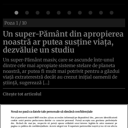
Poza
1
/ 10
Un super-Pământ din apropierea
noastră ar putea susține viața,
dezvăluie un studiu
Un super-Pământ masiv, care se ascunde într-unul
dintre cele mai apropiate sisteme stelare de planeta
noastră, ar putea fi mult mai potrivit pentru a găzdui
viață extraterestră decât au crezut inițial oamenii de
știință, sugerează […]
Citește tot articolul
Nouă ne pasă ca datele tale personale să rămână confidențiale
Noi și partenerii noștri
1017
stocăm și/sau accesăm informații pe dispozitivul dvs., precum identificatorii
cookie unici pentru prelucrarea datelor cu caracter personal. Puteți accepta sau gestiona preferințele
Politica de confidenţialitate
Politica de cookies
Termeni şi condiţii
dvs. făcând clic mai jos, respectiv vă puteți opune utilizării unui interes legitim în orice moment pe
Echipa redacțională
Contact
Setări Cookies
pagina cu politica de confidențialitate. Aceste alegeri vor fi raportate partenerilor noștri și nu vă vor afecta