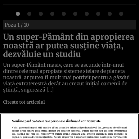
Poza
1
/ 10
Un super-Pământ din apropierea
noastră ar putea susține viața,
dezvăluie un studiu
Un super-Pământ masiv, care se ascunde într-unul
dintre cele mai apropiate sisteme stelare de planeta
noastră, ar putea fi mult mai potrivit pentru a găzdui
viață extraterestră decât au crezut inițial oamenii de
știință, sugerează […]
Citește tot articolul
Nouă ne pasă ca datele tale personale să rămână confidențiale
Noi și partenerii noștri
1019
stocăm și/sau accesăm informații pe dispozitivul dvs., precum identificatorii
cookie unici pentru prelucrarea datelor cu caracter personal. Puteți accepta sau gestiona preferințele
Politica de confidenţialitate
Politica de cookies
Termeni şi condiţii
dvs. făcând clic mai jos, respectiv vă puteți opune utilizării unui interes legitim în orice moment pe
Echipa redacțională
Contact
Setări Cookies
pagina cu politica de confidențialitate. Aceste alegeri vor fi raportate partenerilor noștri și nu vă vor afecta