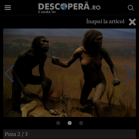
Înapoi la articol
Poza
2
/ 3