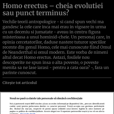
Homo erectus – cheia evolutiei
sau punct terminus?
Vechile teorii antropologice - si cand spun vechi ma
gandesc la cele care inca mai erau in vigoare in urma
cu un deceniu si jumatate - aveau in centru figura
misterioasa a unui hominid-cheie. Un personaj care, in
opinia cercetatorilor, daduse nastere tuturor speciilor
recente din genul Homo, cele mai cunoscute fiind Omul
de Neanderthal si omul modern. Este vorba de nimeni
altul decat Homo erectus. Astazi, fosilele nou
descoperite ne spun insa o alta poveste, o poveste
menita sa ne lase iarasi - pentru a cata oara? -, fara un
parinte cunoscut.
Citește tot articolul
Nouă ne pasă ca datele tale personale să rămână confidențiale
Noi și partenerii noștri
1017
stocăm și/sau accesăm informații pe dispozitivul dvs., precum identificatorii
cookie unici pentru prelucrarea datelor cu caracter personal. Puteți accepta sau gestiona preferințele
Politica de confidenţialitate
Politica de cookies
Termeni şi condiţii
dvs. făcând clic mai jos, respectiv vă puteți opune utilizării unui interes legitim în orice moment pe
Echipa redacțională
Contact
Setări Cookies
pagina cu politica de confidențialitate. Aceste alegeri vor fi raportate partenerilor noștri și nu vă vor afecta
navigarea.
Mai multe detalii