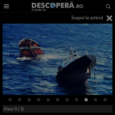
Înapoi la articol
Poza
9
/ 11