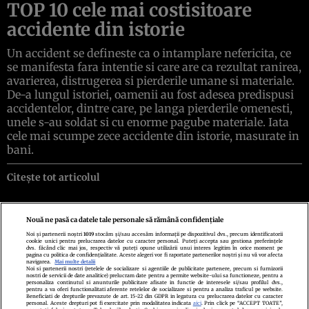
TOP 10 cele mai costisitoare
accidente din istorie
Un accident se defineste ca o intamplare nefericita, ce
se manifesta fara intentie si care are ca rezultat ranirea,
avarierea, distrugerea si pierderile umane si materiale.
De-a lungul istoriei, oamenii au fost adesea predispusi
accidentelor, dintre care, pe langa pierderile omenesti,
unele s-au soldat si cu enorme pagube materiale. Iata
cele mai scumpe zece accidente din istorie, masurate in
bani.
Citește tot articolul
Nouă ne pasă ca datele tale personale să rămână confidențiale
Noi și partenerii noștri
1019
stocăm și/sau accesăm informații pe dispozitivul dvs., precum identificatorii
cookie unici pentru prelucrarea datelor cu caracter personal. Puteți accepta sau gestiona preferințele
Politica de confidenţialitate
Politica de cookies
Termeni şi condiţii
dvs. făcând clic mai jos, respectiv vă puteți opune utilizării unui interes legitim în orice moment pe
Echipa redacțională
Contact
Setări Cookies
pagina cu politica de confidențialitate. Aceste alegeri vor fi raportate partenerilor noștri și nu vă vor afecta
navigarea.
Mai multe detalii
Noi si partenerii nostri (retelele de socializare si agentiile de publicitate partenere, precum si furnizorii
nostri de servicii de date analitice) prelucram date pentru a permite website-ului sa functioneze, pentru a
personaliza continutul si anunturile publicitare afisate in functie de interesele si/sau profilul dvs.,
pentru a va oferi functionalitati aferente retelelor de socializare si pentru a analiza traficul pe website.
Beneficiati de drepturile prevazute de art. 15-22 din GDPR in legatura cu prelucrarea datelor cu caracter
personal. Aceste drepturi pot fi exercitate prin modalitatea indicata
aici
. Prin click pe “ACCEPT TOATE”,