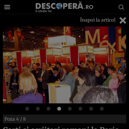
Înapoi la articol
Poza
4
/ 8