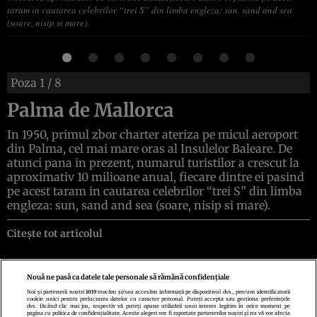
taram in cautarea celebrilor “trei S” din limba engleza: sun, sand and sea
(soare, nisip si mare).
Poza
1
/ 8
Palma de Mallorca
In 1950, primul zbor charter ateriza pe micul aeroport
din Palma, cel mai mare oras al Insulelor Baleare. De
atunci pana in prezent, numarul turistilor a crescut la
aproximativ 10 milioane anual, fiecare dintre ei pasind
pe acest taram in cautarea celebrilor “trei S” din limba
engleza: sun, sand and sea (soare, nisip si mare).
Citește tot articolul
Nouă ne pasă ca datele tale personale să rămână confidențiale
Noi și partenerii noștri
1019
stocăm și/sau accesăm informații pe dispozitivul dvs., precum identificatorii
cookie unici pentru prelucrarea datelor cu caracter personal. Puteți accepta sau gestiona preferințele
Politica de confidenţialitate
Politica de cookies
Termeni şi condiţii
dvs. făcând clic mai jos, respectiv vă puteți opune utilizării unui interes legitim în orice moment pe
Echipa redacțională
Contact
Setări Cookies
pagina cu politica de confidențialitate. Aceste alegeri vor fi raportate partenerilor noștri și nu vă vor afecta