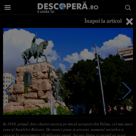
Înapoi la articol
In 1950, primul zbor charter ateriza pe micul aeroport din Palma, cel mai mare
oras al Insulelor Baleare. De atunci pana in prezent, numarul turistilor a
crescut la aproximativ 10 milioane anual, fiecare dintre ei pasind pe acest