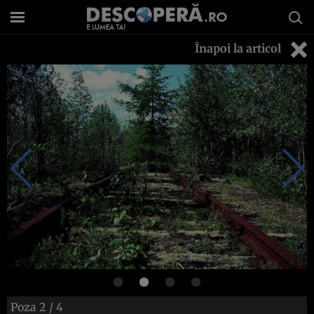
Înapoi la articol
Poza
2
/ 4