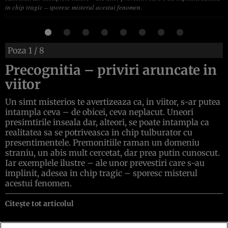
in chip tragic – sporesc misterul acestui fenomen.
Poza
1
/ 8
Precognitia – priviri aruncate in
viitor
Un simt misterios te avertizeaza ca, in viitor, s-ar putea
intampla ceva – de obicei, ceva neplacut. Uneori
presimtirile inseala dar, alteori, se poate intampla ca
realitatea sa se potriveasca in chip tulburator cu
presentimentele. Premonitiile raman un domeniu
straniu, un abis mult cercetat, dar prea putin cunoscut.
Iar exemplele ilustre – ale unor prevestiri care s-au
implinit, adesea in chip tragic – sporesc misterul
acestui fenomen.
Citește tot articolul