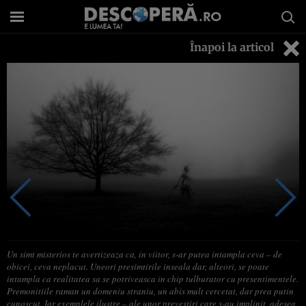
Înapoi la articol
Un simt misterios te avertizeaza ca, in viitor, s-ar putea intampla ceva – de
obicei, ceva neplacut. Uneori presimtirile inseala dar, alteori, se poate
intampla ca realitatea sa se potriveasca in chip tulburator cu presentimentele.
Premonitiile raman un domeniu straniu, un abis mult cercetat, dar prea putin
cunoscut. Iar exemplele ilustre – ale unor prevestiri care s-au implinit, adesea