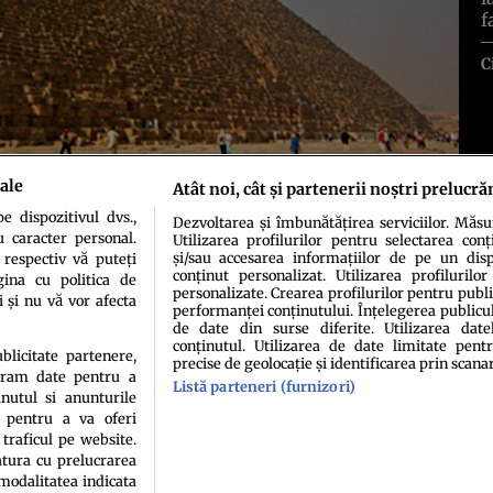
f
C
ale
Atât noi, cât și partenerii noștri prelucră
 dispozitivul dvs.,
Dezvoltarea și îmbunătățirea serviciilor. Măs
u caracter personal.
Utilizarea profilurilor pentru selectarea conț
și/sau accesarea informațiilor de pe un dispo
 respectiv vă puteți
conținut personalizat. Utilizarea profilurilor
ina cu politica de
personalizate. Crearea profilurilor pentru publ
i și nu vă vor afecta
performanței conținutului. Înțelegerea publiculu
de date din surse diferite. Utilizarea date
conținutul. Utilizarea de date limitate pentr
idenţialitate
Politica de cookies
Termeni şi condiţii
Echipa redacțională
Conta
ublicitate partenere,
precise de geolocație și identificarea prin scana
ucram date pentru a
Listă parteneri (furnizori)
nutul si anunturile
., pentru a va oferi
 traficul pe website.
atura cu prelucrarea
 modalitatea indicata