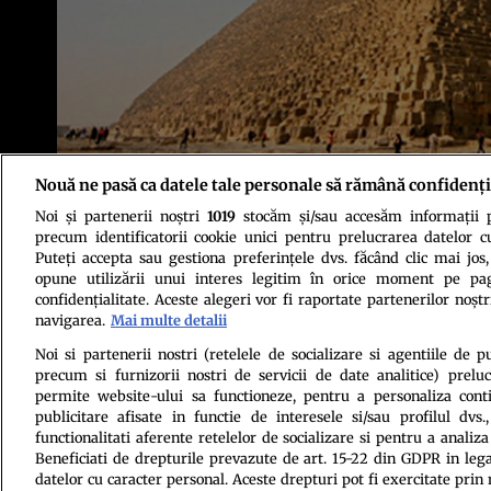
Nouă ne pasă ca datele tale personale să rămână confidenți
Noi și partenerii noștri
1019
stocăm și/sau accesăm informații pe
precum identificatorii cookie unici pentru prelucrarea datelor c
Puteți accepta sau gestiona preferințele dvs. făcând clic mai jos,
opune utilizării unui interes legitim în orice moment pe pag
confidențialitate. Aceste alegeri vor fi raportate partenerilor noștr
navigarea.
Mai multe detalii
Politica de conf
Noi si partenerii nostri (retelele de socializare si agentiile de p
precum si furnizorii nostri de servicii de date analitice) prel
permite website-ului sa functioneze, pentru a personaliza conti
publicitare afisate in functie de interesele si/sau profilul dvs
functionalitati aferente retelelor de socializare si pentru a analiza
Beneficiati de drepturile prevazute de art. 15-22 din GDPR in leg
datelor cu caracter personal. Aceste drepturi pot fi exercitate prin