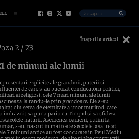
IDEO
Înapoi la articol
Poza
2
/ 23
21 de minuni ale lumii
eprezentari explicite ale grandorii, puterii si
nfluentei de care s-au bucurat conducatorii politici,
ilitari si religiosi, cele 7 mari minuni ale lumii
ascineaza la randu-le prin grandoare. Ele s-au
naltat din setea de eternitate a unor muritori, care
u indraznit sa puna pariu cu Timpul si sa sfideze
bstacolele naturii. Asemenea oameni, putini la
umar, s-au nascut in mai toate secolele, asa incat
ele 7 minuni antice au fost concurate in Evul Mediu,
ar apoi in epoca moderna, de alte si alte constructii