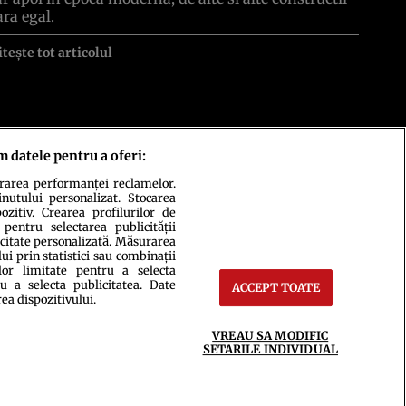
ara egal.
itește tot articolul
m datele pentru a oferi:
urarea performanței reclamelor.
inutului personalizat. Stocarea
zitiv. Crearea profilurilor de
 pentru selectarea publicității
icitate personalizată. Măsurarea
i prin statistici sau combinații
lor limitate pentru a selecta
u a selecta publicitatea. Date
ACCEPT TOATE
ct
Setări Cookies
rea dispozitivului.
VREAU SA MODIFIC
SETARILE INDIVIDUAL