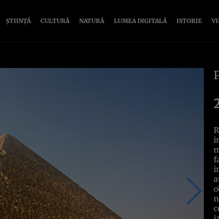
ȘTIINȚĂ
CULTURĂ
NATURĂ
LUMEA DIGITALĂ
ISTORIE
V
R
i
m
f
i
a
o
n
c
i