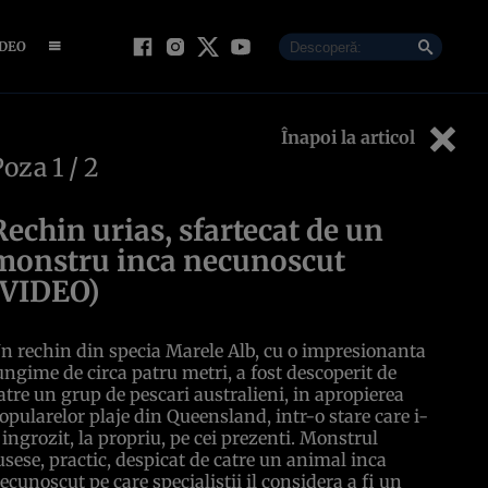
IDEO
Înapoi la articol
Poza
1
/ 2
Rechin urias, sfartecat de un
monstru inca necunoscut
(VIDEO)
n rechin din specia Marele Alb, cu o impresionanta
ungime de circa patru metri, a fost descoperit de
atre un grup de pescari australieni, in apropierea
opularelor plaje din Queensland, intr-o stare care i-
 ingrozit, la propriu, pe cei prezenti. Monstrul
usese, practic, despicat de catre un animal inca
ecunoscut pe care specialistii il considera a fi un