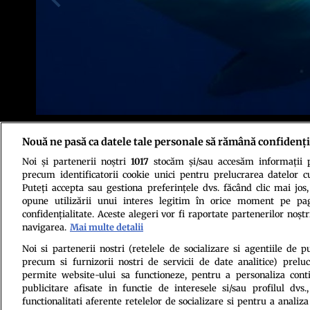
Un rechin din specia Marele Alb, cu o impresionanta lungime de circa patr
Nouă ne pasă ca datele tale personale să rămână confidenți
apropierea popularelor plaje din Queensland, intr-o stare care i-a ingrozi
animal inca necunoscut pe care specialistii il considera a fi un rechin de
Noi și partenerii noștri
1017
stocăm și/sau accesăm informații pe
pescarii australieni in ultimele zile, dupa ce un altul, de dimensiuni mai 
precum identificatorii cookie unici pentru prelucrarea datelor c
Puteți accepta sau gestiona preferințele dvs. făcând clic mai jos,
opune utilizării unui interes legitim în orice moment pe pag
confidențialitate. Aceste alegeri vor fi raportate partenerilor noștr
navigarea.
Mai multe detalii
Noi si partenerii nostri (retelele de socializare si agentiile de p
precum si furnizorii nostri de servicii de date analitice) prel
Politica de conf
permite website-ului sa functioneze, pentru a personaliza conti
publicitare afisate in functie de interesele si/sau profilul dvs
functionalitati aferente retelelor de socializare si pentru a analiza