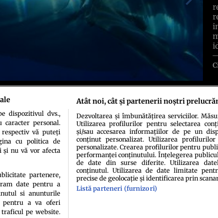
r
r
i
m
i
C
u metri, a fost descoperit de catre un grup de pescari australieni, in
ale
Atât noi, cât și partenerii noștri prelucră
t, la propriu, pe cei prezenti. Monstrul fusese, practic, despicat de catre un
 dimensiuni gigantice. Acesta este al doilea rechin ucis, descoperit de catre
 dispozitivul dvs.,
Dezvoltarea și îmbunătățirea serviciilor. Măs
mici, fusese scos la suprafata intr-o stare aproape identica.
u caracter personal.
Utilizarea profilurilor pentru selectarea conț
și/sau accesarea informațiilor de pe un dispo
 respectiv vă puteți
conținut personalizat. Utilizarea profilurilor
ina cu politica de
personalizate. Crearea profilurilor pentru publ
i și nu vă vor afecta
performanței conținutului. Înțelegerea publiculu
de date din surse diferite. Utilizarea date
conținutul. Utilizarea de date limitate pentr
ublicitate partenere,
precise de geolocație și identificarea prin scana
ucram date pentru a
Listă parteneri (furnizori)
idenţialitate
Politica de cookies
Termeni şi condiţii
Echipa redacțională
Conta
nutul si anunturile
., pentru a va oferi
 traficul pe website.