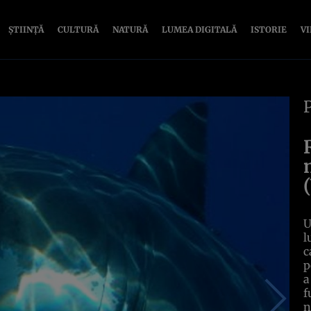
ȘTIINȚĂ
CULTURĂ
NATURĂ
LUMEA DIGITALĂ
ISTORIE
V
U
l
c
p
a
f
n