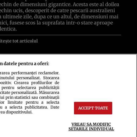
echin de dimensiuni gigantice. Acesta este al doilea
echin ucis, descoperit de catre pescarii australieni
n ultimele zile, dupa ce un altul, de dimensiuni mai
ici, fusese scos la suprafata intr-o stare aproape
dentica.
itește tot articolul
m datele pentru a oferi:
urarea performanței reclamelor.
inutului personalizat. Stocarea
zitiv. Crearea profilurilor de
 pentru selectarea publicității
icitate personalizată. Măsurarea
i prin statistici sau combinații
lor limitate pentru a selecta
u a selecta publicitatea. Date
ACCEPT TOATE
rea dispozitivului.
ct
Setări Cookies
VREAU SA MODIFIC
SETARILE INDIVIDUAL