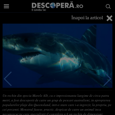
Înapoi la articol
Un rechin din specia Marele Alb, cu o impresionanta lungime de circa patru
metri, a fost descoperit de catre un grup de pescari australieni, in apropierea
popularelor plaje din Queensland, intr-o stare care i-a ingrozit, la propriu, pe
cei prezenti. Monstrul fusese, practic, despicat de catre un animal inca
necunoscut pe care specialistii il considera a fi un rechin de dimensiuni