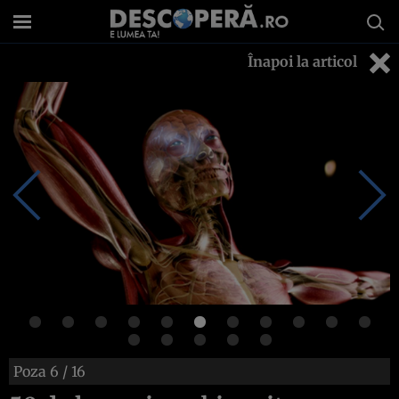
Înapoi la articol
Poza
6
/ 16