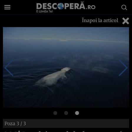
Înapoi la articol
Poza
3
/ 3