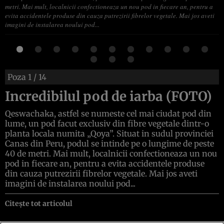
metri. Mai mult, localnicii confectioneaza un nou pod in fiecare an, pentru a
evita accidentele produse din cauza putrezirii fibrelor vegetale. Mai jos aveti
imagini de instalarea noului pod...
Poza
1
/ 14
Incredibilul pod de iarba (FOTO)
Qeswachaka, astfel se numeste cel mai ciudat pod din
lume, un pod facut exclusiv din fibre vegetale dintr-o
planta locala numita „Qoya”. Situat in sudul provinciei
Canas din Peru, podul se intinde pe o lungime de peste
40 de metri. Mai mult, localnicii confectioneaza un nou
pod in fiecare an, pentru a evita accidentele produse
din cauza putrezirii fibrelor vegetale. Mai jos aveti
imagini de instalarea noului pod...
Citește tot articolul