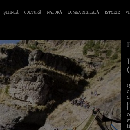
ȘTIINȚĂ
CULTURĂ
NATURĂ
LUMEA DIGITALĂ
ISTORIE
V
Q
d
d
p
l
c
e
f