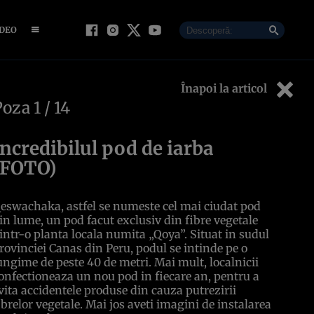
IDEO
Înapoi la articol
Poza
1
/ 14
Incredibilul pod de iarba
(FOTO)
eswachaka, astfel se numeste cel mai ciudat pod
in lume, un pod facut exclusiv din fibre vegetale
intr-o planta locala numita „Qoya”. Situat in sudul
rovinciei Canas din Peru, podul se intinde pe o
ungime de peste 40 de metri. Mai mult, localnicii
onfectioneaza un nou pod in fiecare an, pentru a
vita accidentele produse din cauza putrezirii
ibrelor vegetale. Mai jos aveti imagini de instalarea