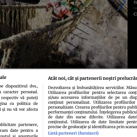
n
C
ale
Atât noi, cât și partenerii noștri prelucră
exclusiv din fibre vegetale dintr-o planta locala numita „Qoya”. Situat in
40 de metri. Mai mult, localnicii confectioneaza un nou pod in fiecare an,
 dispozitivul dvs.,
Dezvoltarea și îmbunătățirea serviciilor. Măs
 Mai jos aveti imagini de instalarea noului pod...
u caracter personal.
Utilizarea profilurilor pentru selectarea conț
și/sau accesarea informațiilor de pe un dispo
 respectiv vă puteți
conținut personalizat. Utilizarea profilurilor
ina cu politica de
personalizate. Crearea profilurilor pentru publ
i și nu vă vor afecta
performanței conținutului. Înțelegerea publiculu
de date din surse diferite. Utilizarea date
conținutul. Utilizarea de date limitate pentr
ublicitate partenere,
precise de geolocație și identificarea prin scana
ucram date pentru a
Listă parteneri (furnizori)
idenţialitate
Politica de cookies
Termeni şi condiţii
Echipa redacțională
Conta
nutul si anunturile