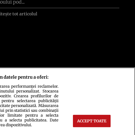
oului pod...
itește tot articolul
m datele pentru a oferi:
urarea performanței reclamelor.
inutului personalizat. Stocarea
zitiv. Crearea profilurilor de
 pentru selectarea publicității
icitate personalizată. Măsurarea
i prin statistici sau combinații
lor limitate pentru a selecta
u a selecta publicitatea. Date
ACCEPT TOATE
rea dispozitivului.
ct
Setări Cookies