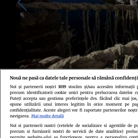
Nouă ne pasă ca datele tale personale să rămână confidenți
Qeswachaka, astfel se numeste cel mai ciudat pod din lume, un pod facut 
sudul provinciei Canas din Peru, podul se intinde pe o lungime de peste 
Noi și partenerii noștri
1019
stocăm și/sau accesăm informații pe
pentru a evita accidentele produse din cauza putrezirii fibrelor vegetale.
precum identificatorii cookie unici pentru prelucrarea datelor c
Puteți accepta sau gestiona preferințele dvs. făcând clic mai jos,
opune utilizării unui interes legitim în orice moment pe pag
confidențialitate. Aceste alegeri vor fi raportate partenerilor noștr
navigarea.
Mai multe detalii
Noi si partenerii nostri (retelele de socializare si agentiile de p
precum si furnizorii nostri de servicii de date analitice) prel
Politica de conf
permite website-ului sa functioneze, pentru a personaliza conti