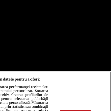
m datele pentru a oferi:
urarea performanței reclamelor.
inutului personalizat. Stocarea
zitiv. Crearea profilurilor de
 pentru selectarea publicității
icitate personalizată. Măsurarea
i prin statistici sau combinații
lor limitate pentru a selecta