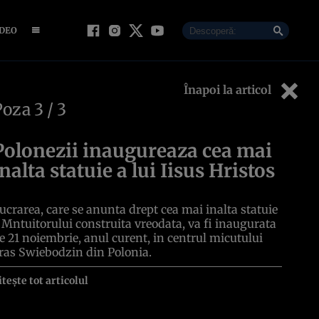
IDEO
Înapoi la articol
Poza
3
/ 3
Polonezii inaugureaza cea mai
inalta statuie a lui Iisus Hristos
ucrarea, care se anunta drept cea mai inalta statuie
 Mntuitorului construita vreodata, va fi inaugurata
e 21 noiembrie, anul curent, in centrul micutului
ras Swiebodzin din Polonia.
itește tot articolul