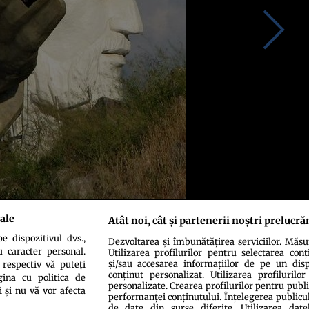
ale
Atât noi, cât și partenerii noștri prelucră
 dispozitivul dvs.,
Dezvoltarea și îmbunătățirea serviciilor. Măs
u caracter personal.
Utilizarea profilurilor pentru selectarea conț
și/sau accesarea informațiilor de pe un dispo
 respectiv vă puteți
conținut personalizat. Utilizarea profilurilor
ina cu politica de
personalizate. Crearea profilurilor pentru publ
i și nu vă vor afecta
performanței conținutului. Înțelegerea publiculu
de date din surse diferite. Utilizarea date