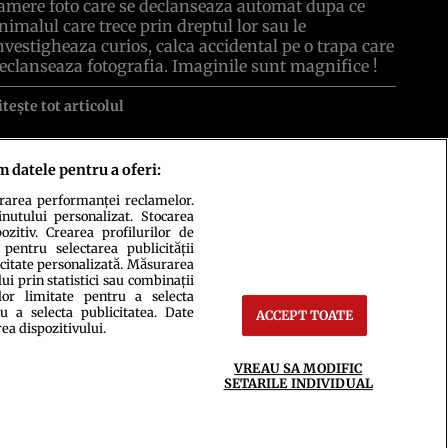
amere foto care se declanseaza automat dupa ce
nimalul care trece prin dreptul lor sau le
nvestigheaza curios, calca accidental pe o trapa care
eclanseaza fotografia. Imaginile sunt magnifice !
itește tot articolul
m datele pentru a oferi:
urarea performanței reclamelor.
inutului personalizat. Stocarea
zitiv. Crearea profilurilor de
 pentru selectarea publicității
icitate personalizată. Măsurarea
i prin statistici sau combinații
ct
Setări Cookies
lor limitate pentru a selecta
u a selecta publicitatea. Date
ACCEPT TOATE
rea dispozitivului.
VREAU SA MODIFIC
SETARILE INDIVIDUAL