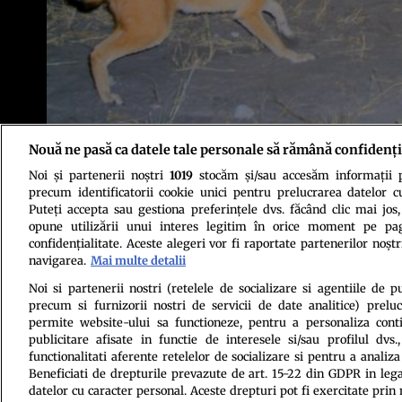
Nouă ne pasă ca datele tale personale să rămână confidenți
Noi și partenerii noștri
1019
stocăm și/sau accesăm informații pe
precum identificatorii cookie unici pentru prelucrarea datelor c
Puteți accepta sau gestiona preferințele dvs. făcând clic mai jos,
opune utilizării unui interes legitim în orice moment pe pag
confidențialitate. Aceste alegeri vor fi raportate partenerilor noștr
Politica de conf
navigarea.
Mai multe detalii
Noi si partenerii nostri (retelele de socializare si agentiile de p
precum si furnizorii nostri de servicii de date analitice) prel
permite website-ului sa functioneze, pentru a personaliza conti
publicitare afisate in functie de interesele si/sau profilul dvs
functionalitati aferente retelelor de socializare si pentru a analiza
Beneficiati de drepturile prevazute de art. 15-22 din GDPR in leg
datelor cu caracter personal. Aceste drepturi pot fi exercitate prin