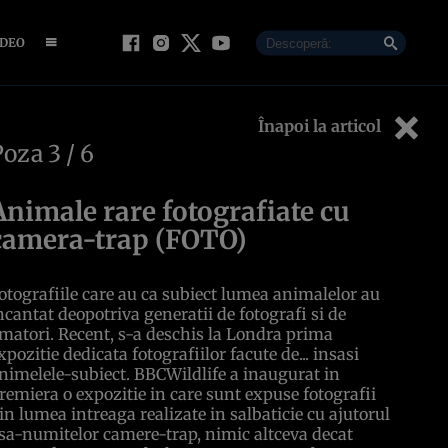
IDEO
Înapoi la articol
Poza
3
/ 6
Animale rare fotografiate cu
camera-trap (FOTO)
otografiile care au ca subiect lumea animalelor au
ncantat deopotriva generatii de fotografi si de
matori. Recent, s-a deschis la Londra prima
xpozitie dedicata fotografiilor facute de... insasi
nimelele-subiect. BBCWildlife a inaugurat in
remiera o expozitie in care sunt expuse fotografii
in lumea intreaga realizate in salbaticie cu ajutorul
sa-numitelor camere-trap, nimic altceva decat