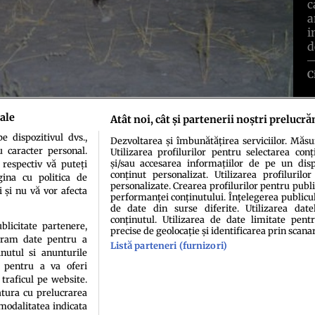
c
a
i
d
C
ale
Atât noi, cât și partenerii noștri prelucră
 dispozitivul dvs.,
Dezvoltarea și îmbunătățirea serviciilor. Măs
u caracter personal.
Utilizarea profilurilor pentru selectarea conț
și/sau accesarea informațiilor de pe un dispo
 respectiv vă puteți
conținut personalizat. Utilizarea profilurilor
ina cu politica de
personalizate. Crearea profilurilor pentru publ
i și nu vă vor afecta
performanței conținutului. Înțelegerea publiculu
idenţialitate
Politica de cookies
Termeni şi condiţii
Echipa redacțională
Conta
de date din surse diferite. Utilizarea date
conținutul. Utilizarea de date limitate pentr
ublicitate partenere,
precise de geolocație și identificarea prin scana
ucram date pentru a
Listă parteneri (furnizori)
nutul si anunturile
., pentru a va oferi
 traficul pe website.
atura cu prelucrarea
 modalitatea indicata