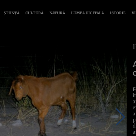
ȘTIINȚĂ
CULTURĂ
NATURĂ
LUMEA DIGITALĂ
ISTORIE
V
F
i
a
e
a
p
d
a