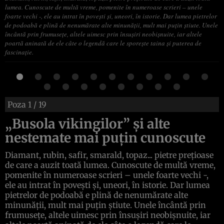
lumea. Cunoscute de multă vreme, pomenite în numeroase scrieri – unele
foarte vechi -, ele au intrat în poveşti şi, uneori, în istorie. Dar lumea pietrelor
de podoabă e plină de nenumărate alte minunăţii, mult mai puţin ştiute. Unele
încântă prin frumuseţe, altele uimesc prin însuşiri neobişnuite, iar altele
poartă aninată de ele câte o legendă care le sporeşte taina şi puterea de
fascinaţie.
Poza
1
/ 19
„Busola vikingilor” şi alte
nestemate mai puţin cunoscute
Diamant, rubin, safir, smarald, topaz... pietre preţioase
de care a auzit toată lumea. Cunoscute de multă vreme,
pomenite în numeroase scrieri – unele foarte vechi -,
ele au intrat în poveşti şi, uneori, în istorie. Dar lumea
pietrelor de podoabă e plină de nenumărate alte
minunăţii, mult mai puţin ştiute. Unele încântă prin
frumuseţe, altele uimesc prin însuşiri neobişnuite, iar