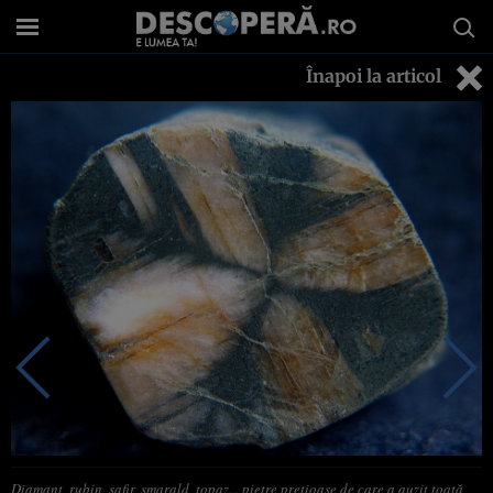
Înapoi la articol
Diamant, rubin, safir, smarald, topaz... pietre preţioase de care a auzit toată