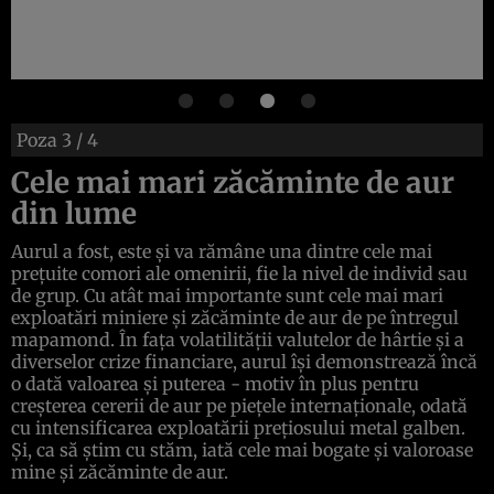
Poza
3
/ 4
Cele mai mari zăcăminte de aur
din lume
Aurul a fost, este şi va rămâne una dintre cele mai
preţuite comori ale omenirii, fie la nivel de individ sau
de grup. Cu atât mai importante sunt cele mai mari
exploatări miniere şi zăcăminte de aur de pe întregul
mapamond. În faţa volatilităţii valutelor de hârtie şi a
diverselor crize financiare, aurul îşi demonstrează încă
o dată valoarea şi puterea - motiv în plus pentru
creşterea cererii de aur pe pieţele internaţionale, odată
cu intensificarea exploatării preţiosului metal galben.
Şi, ca să ştim cu stăm, iată cele mai bogate şi valoroase
mine şi zăcăminte de aur.