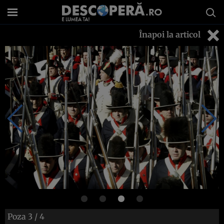
Înapoi la articol
Poza
3
/ 4