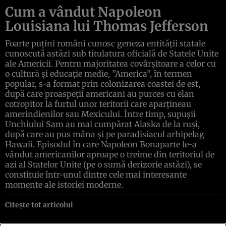
Cum a vândut Napoleon
Louisiana lui Thomas Jefferson
Foarte puţini români cunosc geneza entităţii statale
cunoscută astăzi sub titulatura oficială de Statele Unite
ale Americii. Pentru majoritatea covârşitoare a celor cu
o cultură şi educaţie medie, ”America”, în termen
popular, s-a format prin colonizarea coastei de est,
după care proaspeţii americani au purces cu elan
cotropitor la furtul unor teritorii care aparţineau
amerindienilor sau Mexicului. Între timp, supuşii
Unchiului Sam au mai cumpărat Alaska de la ruşi,
după care au pus mâna şi pe paradisiacul arhipelag
Hawaii. Episodul în care Napoleon Bonaparte le-a
vândut americanilor aproape o treime din teritoriul de
azi al Statelor Unite (pe o sumă derizorie astăzi), se
constituie într-unul dintre cele mai interesante
momente ale istoriei moderne.
Citește tot articolul