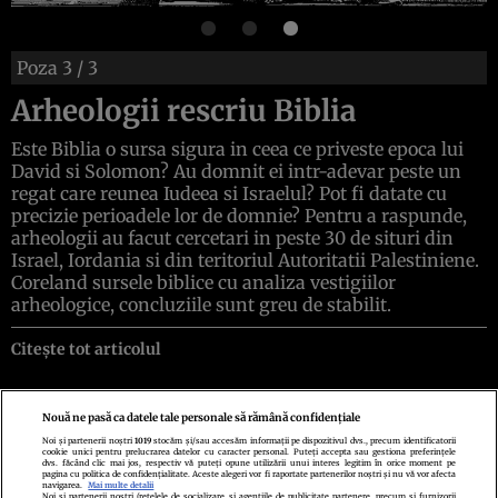
Poza
3
/ 3
Arheologii rescriu Biblia
Este Biblia o sursa sigura in ceea ce priveste epoca lui
David si Solomon? Au domnit ei intr-adevar peste un
regat care reunea Iudeea si Israelul? Pot fi datate cu
precizie perioadele lor de domnie? Pentru a raspunde,
arheologii au facut cercetari in peste 30 de situri din
Israel, Iordania si din teritoriul Autoritatii Palestiniene.
Coreland sursele biblice cu analiza vestigiilor
arheologice, concluziile sunt greu de stabilit.
Citește tot articolul
Nouă ne pasă ca datele tale personale să rămână confidențiale
Noi și partenerii noștri
1019
stocăm și/sau accesăm informații pe dispozitivul dvs., precum identificatorii
cookie unici pentru prelucrarea datelor cu caracter personal. Puteți accepta sau gestiona preferințele
Politica de confidenţialitate
Politica de cookies
Termeni şi condiţii
dvs. făcând clic mai jos, respectiv vă puteți opune utilizării unui interes legitim în orice moment pe
Echipa redacțională
Contact
Setări Cookies
pagina cu politica de confidențialitate. Aceste alegeri vor fi raportate partenerilor noștri și nu vă vor afecta
navigarea.
Mai multe detalii
Noi si partenerii nostri (retelele de socializare si agentiile de publicitate partenere, precum si furnizorii