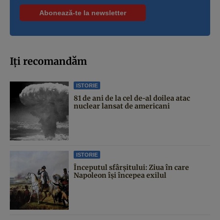
Iți recomandăm
ISTORIE
81 de ani de la cel de-al doilea atac
nuclear lansat de americani
ISTORIE
Începutul sfârşitului: Ziua în care
Napoleon îşi începea exilul