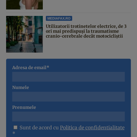
MEDIAFAX.RO
Utilizatorii trotinetelor electrice, de 3
ori mai predispuși la traumatisme
cranio-cerebrale decât motocicliștii
Adresa de email*
Numele
Prenumele
Sunt de acord cu
Politica de confidentialitate
*