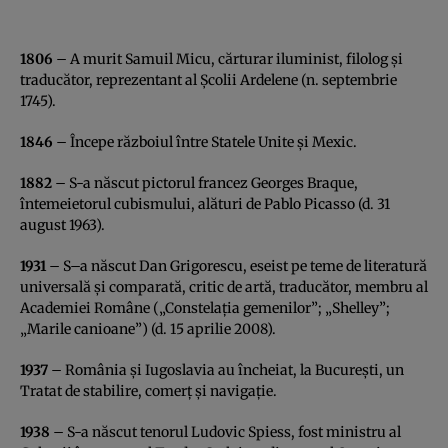
1806
– A murit Samuil Micu, cărturar iluminist, filolog şi
traducător, reprezentant al Şcolii Ardelene (n. septembrie
1745).
1846
– Începe războiul între Statele Unite şi Mexic.
1882
– S-a născut pictorul francez Georges Braque,
întemeietorul cubismului, alături de Pablo Picasso (d. 31
august 1963).
1931
– S–a născut Dan Grigorescu, eseist pe teme de literatură
universală şi comparată, critic de artă, traducător, membru al
Academiei Române („Constelaţia gemenilor”; „Shelley”;
„Marile canioane”) (d. 15 aprilie 2008).
1937
– România şi Iugoslavia au încheiat, la Bucureşti, un
Tratat de stabilire, comerţ şi navigaţie.
1938
– S-a născut tenorul Ludovic Spiess, fost ministru al