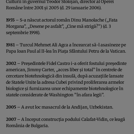
Culturii în guvernul Teodor Stolojan, director al Operei
Române între 2001 şi 2005 (d. 29 ianuarie 2006).
1955
– S-a născut actorul român Dinu Manolache („Fata
Morgana”, „Desene pe asfalt”, „Cine mă strigă?”) (d. 3
septembrie 1998).
1981
– Turcul Mehmet Ali Agca a încearcat să-l asasineze pe
Papa Ioan Paul al II-lea în Piaţa Sfântului Petru de la Vatican.
2002
– Preşedintele Fidel Castro i-a oferit fostului preşedinte
american, Jimmy Carter, „acces liber şi total” în centrele de
cercetare biotehnologică din insulă, după acuzaţiile lansate
de Statele Unite la adresa Cubei privind proliferarea armelor
biologice şi furnizarea unor echipamente biotehnologice în
statele considerate de Washington ”în afara legii”.
2005
– A avut loc masacrul de la Andijan, Uzbekistan.
2007
– A început construcţia podului Calafat-Vidin, ce leagă
România de Bulgaria.