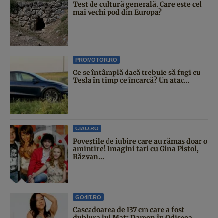
Test de cultură generală. Care este cel
mai vechi pod din Europa?
PROMOTOR.RO
Ce se întâmplă dacă trebuie să fugi cu
Tesla în timp ce încarcă? Un atac...
CIAO.RO
Poveştile de iubire care au rămas doar o
amintire! Imagini tari cu Gina Pistol,
Răzvan...
GO4IT.RO
Cascadoarea de 137 cm care a fost
dublura lui Matt Damon în Odiseea