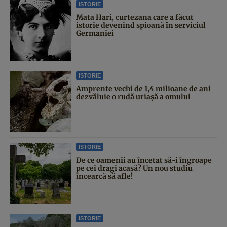
ISTORIE
Mata Hari, curtezana care a făcut
istorie devenind spioană în serviciul
Germaniei
ISTORIE
Amprente vechi de 1,4 milioane de ani
dezvăluie o rudă uriașă a omului
ISTORIE
De ce oamenii au încetat să-i îngroape
pe cei dragi acasă? Un nou studiu
încearcă să afle!
ISTORIE