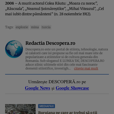
2008
– A murit actorul Colea Răutu: „Moara cu noroc”,
„Răscoala”, „Neamul Şoimăreştilor”, „Mihai Viteazul”, „Cel
mai iubit dintre pământeni” (n. 28 noiembrie 1912).
Tags:
explozie
mina
turcia
Redactia Descopera.ro
Descopera.ro este un portal de stiinta, tehnologie, natura
si calatorii care isi propune sa fie cel mai mare site de
popularizare a stiintelor si de cultura generala din
Romania. Sub sloganul E LUMEA TA!, DESCOPERA.RO
aduce zilnic ultimele stiri din cele mai fascinante
domenii stiintifice, investigh...
citește mai mult
Urmărește DESCOPERĂ.ro pe
Google News
Google Showcase
și
MEDIAFAX
Buruiana pe care ar trebui să o ții