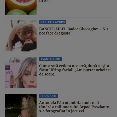
în 10...
RAZI CU LACRIMI
BANCUL ZILEI. Badea Gheorghe: – Nu
pot face dragoste!
AVANTAJE.RO
Cum arată vedeta noastră, după ce și-a
făcut lifting facial: „Am purtat ochelari
de soare...
PROSPORT
Antonela Pătruț, iubita mult mai
tânără a milionarului Arpad Paszkany,
s-a fotografiat în jacuzzi