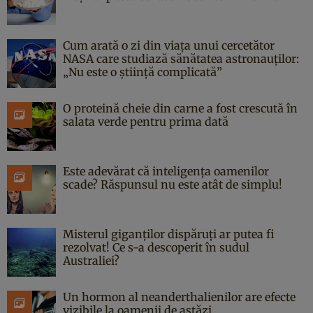
Cum arată o zi din viața unui cercetător
NASA care studiază sănătatea astronauților:
„Nu este o știință complicată”
O proteină cheie din carne a fost crescută în
salata verde pentru prima dată
Este adevărat că inteligența oamenilor
scade? Răspunsul nu este atât de simplu!
Misterul giganților dispăruți ar putea fi
rezolvat! Ce s-a descoperit în sudul
Australiei?
Un hormon al neanderthalienilor are efecte
vizibile la oamenii de astăzi