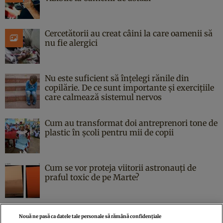
Cercetătorii au creat câini la care oamenii să
nu fie alergici
Nu este suficient să înțelegi rănile din
copilărie. De ce sunt importante și exercițiile
care calmează sistemul nervos
Cum au transformat doi antreprenori tone de
plastic în școli pentru mii de copii
Cum se vor proteja viitorii astronauți de
praful toxic de pe Marte?
Nouă ne pasă ca datele tale personale să rămână confidențiale