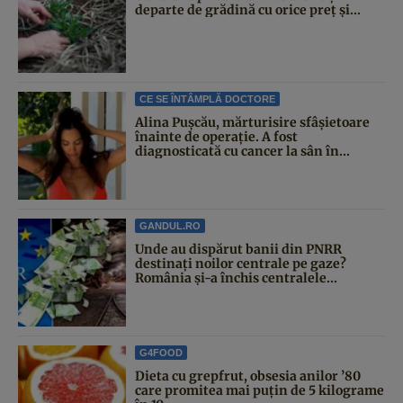
departe de grădină cu orice preț și...
CE SE ÎNTÂMPLĂ DOCTORE
Alina Pușcău, mărturisire sfâșietoare
înainte de operație. A fost
diagnosticată cu cancer la sân în...
GANDUL.RO
Unde au dispărut banii din PNRR
destinați noilor centrale pe gaze?
România și-a închis centralele...
G4FOOD
Dieta cu grepfrut, obsesia anilor ’80
care promitea mai puțin de 5 kilograme